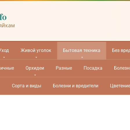
fo
яйкам
Уход
Живой уголок
Бытовая техника
Без вре
вичные
Орхидеи
Разные
Посадка
Болезн
м
Сорта и виды
Болезни и вредители
Цветени