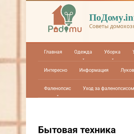
Перейти
к
ПоДому.in
контенту
Советы домохоз
Главная
Одежда
Уборка
Интересно
Информация
Луко
Фаленопсис
Уход за фаленопсисо
Бытовая техника