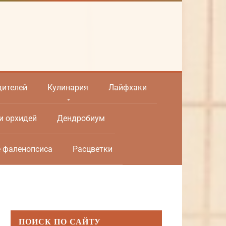
дителей
Кулинария
Лайфхаки
и орхидей
Дендробиум
е фаленопсиса
Расцветки
ПОИСК ПО САЙТУ