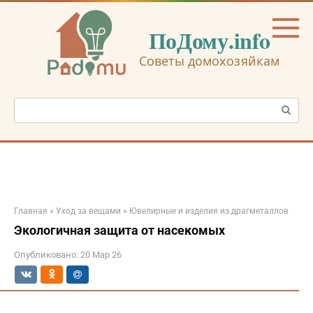
Перейти
к
ПоДому.info
контенту
Советы домохозяйкам
Поиск:
Главная
»
Уход за вещами
»
Ювелирные и изделия из драгметаллов
Экологичная защита от насекомых
Опубликовано:
20 Мар 26