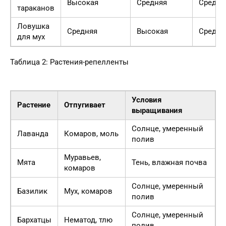
Высокая
Средняя
Средня
тараканов
Ловушка
Средняя
Высокая
Средня
для мух
Таблица 2: Растения-репелленты
Условия
Растение
Отпугивает
выращивания
Солнце, умеренный
Лаванда
Комаров, моль
полив
Муравьев,
Мята
Тень, влажная почва
комаров
Солнце, умеренный
Базилик
Мух, комаров
полив
Солнце, умеренный
Бархатцы
Нематод, тлю
полив