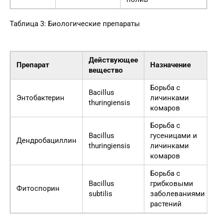
Таблица 3: Биологические препараты
Действующее
Препарат
Назначение
вещество
Борьба с
Bacillus
Энтобактерин
личинками
thuringiensis
комаров
Борьба с
Bacillus
гусеницами и
Дендробациллин
thuringiensis
личинками
комаров
Борьба с
Bacillus
грибковыми
Фитоспорин
subtilis
заболеваниями
растений