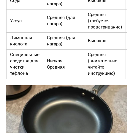
Сода
Высокая
нагара)
м
Средняя
Средняя (для
2
Уксус
(требуется
нагара)
м
проветривание)
Лимонная
Средняя (для
2
Высокая
кислота
нагара)
м
Специальные
Средняя
средства для
Низкая-
(внимательно
1
чистки
Средняя
читайте
м
тефлона
инструкцию)