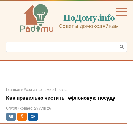
Перейти
к
ПоДому.info
контенту
Советы домохозяйкам
Поиск:
Главная
»
Уход за вещами
»
Посуда
Как правильно чистить тефлоновую посуду
Опубликовано:
29 Апр 26