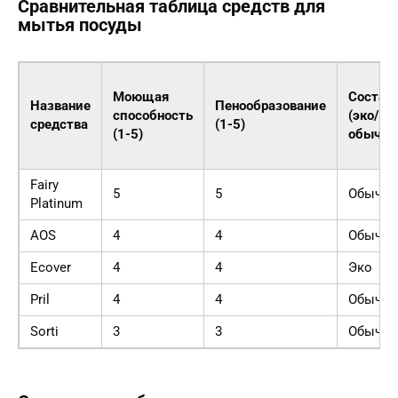
Сравнительная таблица средств для
мытья посуды
Моющая
Состав
Название
Пенообразование
способность
(эко/
средства
(1-5)
(1-5)
обычны
Fairy
5
5
Обычн
Platinum
AOS
4
4
Обычн
Ecover
4
4
Эко
Pril
4
4
Обычн
Sorti
3
3
Обычн