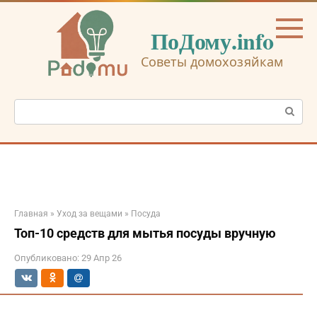
Перейти
к
ПоДому.info
контенту
Советы домохозяйкам
Поиск:
Главная
»
Уход за вещами
»
Посуда
Топ-10 средств для мытья посуды вручную
Опубликовано:
29 Апр 26