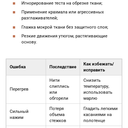
Игнорирование теста на обрезке ткани;
Применение крахмала или агрессивных
разглаживателей;
Глажка мокрой ткани без защитного слоя;
Резкие движения утюгом, растягивающие
основу.
Как избежать/
Ошибка
Последствие
исправить
Нити
Снизить
слиплись
температуру,
Перегрев
или
использовать
обгорели
марлю
Потеря
Гладить легкими
Сильный
объема
касаниями на
нажим
стежков
полотенце