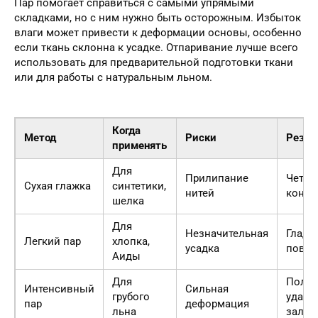
Пар помогает справиться с самыми упрямыми
складками, но с ним нужно быть осторожным. Избыток
влаги может привести к деформации основы, особенно
если ткань склонна к усадке. Отпаривание лучше всего
использовать для предварительной подготовки ткани
или для работы с натуральным льном.
Когда
Метод
Риски
Резул
применять
Для
Прилипание
Четки
Сухая глажка
синтетики,
нитей
конту
шелка
Для
Незначительная
Гладк
Легкий пар
хлопка,
усадка
повер
Аиды
Для
Полн
Интенсивный
Сильная
грубого
удале
пар
деформация
льна
залом