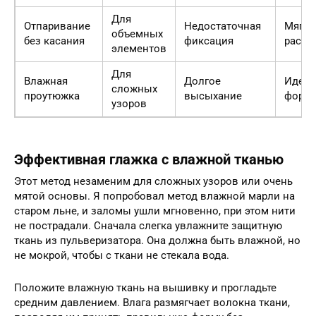
Для
Отпаривание
Недостаточная
Мягко
объемных
без касания
фиксация
распр
элементов
Для
Влажная
Долгое
Идеал
сложных
проутюжка
высыхание
форм
узоров
Эффективная глажка с влажной тканью
Этот метод незаменим для сложных узоров или очень
мятой основы. Я попробовал метод влажной марли на
старом льне, и заломы ушли мгновенно, при этом нити
не пострадали. Сначала слегка увлажните защитную
ткань из пульверизатора. Она должна быть влажной, но
не мокрой, чтобы с ткани не стекала вода.
Положите влажную ткань на вышивку и прогладьте
средним давлением. Влага размягчает волокна ткани,