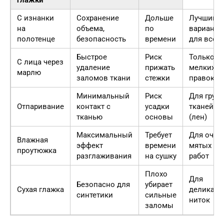
С изнанки
Сохранение
Дольше
Лучший
на
объема,
по
вариант
полотенце
безопасность
времени
для всех
Быстрое
Риск
Только д
С лица через
удаление
прижать
мелких
марлю
заломов ткани
стежки
правок
Минимальный
Риск
Для груб
Отпаривание
контакт с
усадки
тканей
тканью
основы
(лен)
Максимальный
Требует
Для очен
Влажная
эффект
времени
мятых
проутюжка
разглаживания
на сушку
работ
Плохо
Для
Безопасно для
убирает
Сухая глажка
деликатн
синтетики
сильные
ниток
заломы