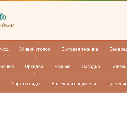
fo
яйкам
Уход
Живой уголок
Бытовая техника
Без вре
вичные
Орхидеи
Разные
Посадка
Болезн
м
Сорта и виды
Болезни и вредители
Цветени