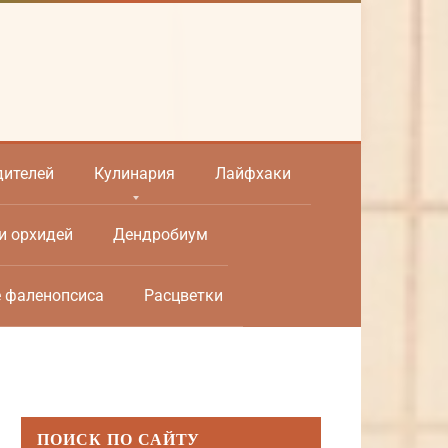
дителей
Кулинария
Лайфхаки
и орхидей
Дендробиум
е фаленопсиса
Расцветки
ПОИСК ПО САЙТУ