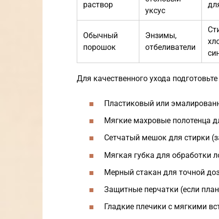
раствор
дл
уксус
Ст
Обычный
Энзимы,
хл
порошок
отбеливатели
си
Для качественного ухода подготовьт
Пластиковый или эмалированны
Мягкие махровые полотенца д
Сетчатый мешок для стирки (з
Мягкая губка для обработки л
Мерный стакан для точной до
Защитные перчатки (если план
Гладкие плечики с мягкими вс