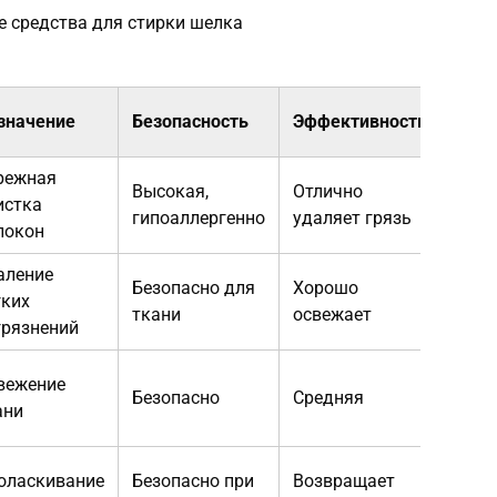
е средства для стирки шелка
значение
Безопасность
Эффективность
режная
Высокая,
Отлично
истка
гипоаллергенно
удаляет грязь
локон
аление
Безопасно для
Хорошо
гких
ткани
освежает
грязнений
вежение
Безопасно
Средняя
ани
оласкивание
Безопасно при
Возвращает