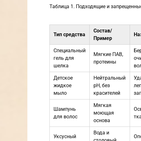
Таблица 1. Подходящие и запрещенны
Состав/
Тип средства
На
Пример
Специальный
Бе
Мягкие ПАВ,
гель для
оч
протеины
шелка
во
Детское
Нейтральный
Уд
жидкое
pH, без
ле
мыло
красителей
за
Мягкая
Шампунь
Ос
моющая
для волос
тк
основа
Вода и
Уксусный
Оп
столовый