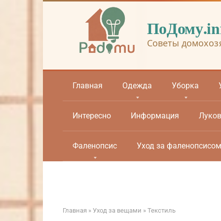
Перейти
к
ПоДому.in
контенту
Советы домохоз
Главная
Одежда
Уборка
Интересно
Информация
Луко
Фаленопсис
Уход за фаленопсисо
Главная
»
Уход за вещами
»
Текстиль