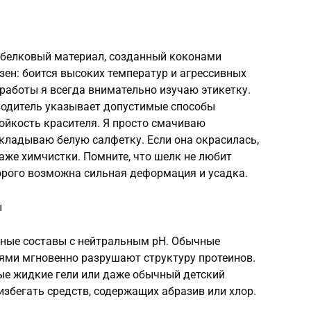
 белковый материал, созданный коконами
зен: боится высоких температур и агрессивных
работы я всегда внимательно изучаю этикетку.
зводитель указывает допустимые способы
ойкость красителя. Я просто смачиваю
кладываю белую салфетку. Если она окрасилась,
аже химчистки. Помните, что шелк не любит
торого возможна сильная деформация и усадка.
ы
тные составы с нейтральным pH. Обычные
ями мгновенно разрушают структуру протеинов.
ые жидкие гели или даже обычный детский
збегать средств, содержащих абразив или хлор.