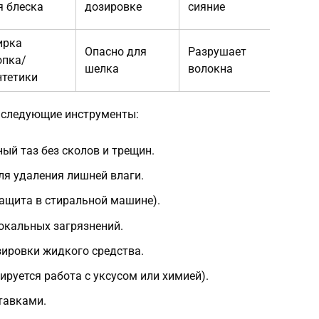
я блеска
дозировке
сияние
ирка
Опасно для
Разрушает
опка/
шелка
волокна
нтетики
е следующие инструменты:
й таз без сколов и трещин.
ля удаления лишней влаги.
ащита в стиральной машине).
окальных загрязнений.
зировки жидкого средства.
ируется работа с уксусом или химией).
тавками.