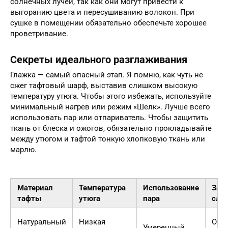
солнечных лучей, так как они могут привести к
выгоранию цвета и пересушиванию волокон. При
сушке в помещении обязательно обеспечьте хорошее
проветривание.
Секреты идеального разглаживания
Глажка — самый опасный этап. Я помню, как чуть не
сжег тафтовый шарф, выставив слишком высокую
температуру утюга. Чтобы этого избежать, используйте
минимальный нагрев или режим «Шелк». Лучше всего
использовать пар или отпариватель. Чтобы защитить
ткань от блеска и ожогов, обязательно прокладывайте
между утюгом и тафтой тонкую хлопковую ткань или
марлю.
Материал
Температура
Использование
Защ
тафты
утюга
пара
сло
Натуральный
Низкая
Обя
Умеренный