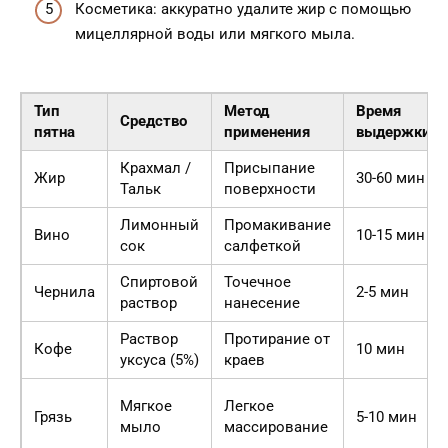
Косметика: аккуратно удалите жир с помощью
мицеллярной воды или мягкого мыла.
Тип
Метод
Время
Средство
пятна
применения
выдержки
Крахмал /
Присыпание
Жир
30-60 мин
Тальк
поверхности
Лимонный
Промакивание
Вино
10-15 мин
сок
салфеткой
Спиртовой
Точечное
Чернила
2-5 мин
раствор
нанесение
Раствор
Протирание от
Кофе
10 мин
уксуса (5%)
краев
Мягкое
Легкое
Грязь
5-10 мин
мыло
массирование