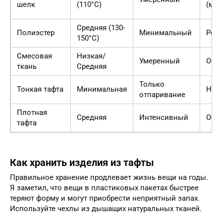
шелк
(110°C)
(мар
Средняя (130-
Полиэстер
Минимальный
Рек
150°C)
Смесовая
Низкая/
Умеренный
Обя
ткань
Средняя
Только
Тонкая тафта
Минимальная
Не т
отпаривание
Плотная
Средняя
Интенсивный
Обя
тафта
Как хранить изделия из тафты
Правильное хранение продлевает жизнь вещи на годы.
Я заметил, что вещи в пластиковых пакетах быстрее
теряют форму и могут приобрести неприятный запах.
Используйте чехлы из дышащих натуральных тканей.