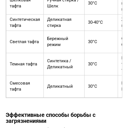
Шелковая
Ручная стирка /
30°C
гел
тафта
Шелк
ше
Синтетическая
Деликатная
Жи
30-40°C
тафта
стирка
по
Бережный
Ср
Светлая тафта
30°C
режим
бе
Ге
Синтетика /
Темная тафта
30°C
те
Деликатный
тк
Смесовая
Не
Деликатный
30°C
тафта
ПА
Эффективные способы борьбы с
загрязнениями