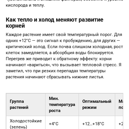
кислорода и теплу.
Как тепло и холод меняют развитие
корней
Каждое растение имеет свой температурный порог. Для
одних +12°C — это сигнал к пробуждению, для других —
критический холод. Если почва слишком холодная, рост
клеток замедляется, а абсорбция воды блокируется.
Перегрев же приводит к обратному эффекту: корни
начинают «вариться», что вызывает тепловой стресс. Я
заметил, что при резких перепадах температуры
растения начинают сбрасывать нижние листья.
Мин.
Группа
Оптимальный
Макс
температура
растений
режим
поро
роста
Холодостойкие
+4°C
+12…+18°C
+25°
(зелень)