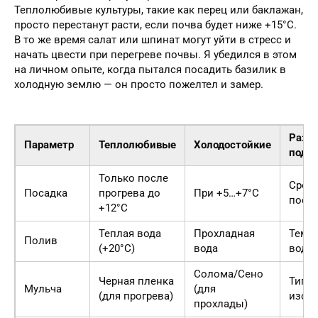
Теплолюбивые культуры, такие как перец или баклажан,
просто перестанут расти, если почва будет ниже +15°C.
В то же время салат или шпинат могут уйти в стресс и
начать цвести при перегреве почвы. Я убедился в этом
на личном опыте, когда пытался посадить базилик в
холодную землю — он просто пожелтел и замер.
Разни
Параметр
Теплолюбивые
Холодостойкие
подхо
Только после
Срок
Посадка
прогрева до
При +5…+7°C
поса
+12°C
Теплая вода
Прохладная
Темпе
Полив
(+20°C)
вода
воды
Солома/Сено
Черная пленка
Тип
Мульча
(для
(для прогрева)
изол
прохлады)