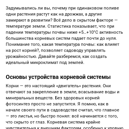
Задумывались ли вы, почему при одинаковом поливе
одни растения растут как на дрожжах, а другие
замирают в развитии? Всё дело в скрытом факторе —
температуре земли. Статистика показывает, что при
падении температуры почвы ниже +5…+10°C активность
большинства корневых систем падает почти до нуля.
Понимание того, какая температура почвы: как влияет
на рост корней?, позволяет садоводу управлять
урожайностью. Давайте разберемся, как создать
идеальный микроклимат под землей.
Основы устройства корневой системы
Корни — это настоящий «двигатель» растения. Они
отвечают за закрепление в земле, всасывание воды и
минеральных веществ. Без здоровых корней
фотосинтез просто не запустится. Я помню, как в
начале своего пути в садоводстве считал, что главное
— это листья, но быстро понял: всё начинается с того,
что скрыто от глаз. Корневая система крайне
чувствительна к внешним факторам, особенно к уровню