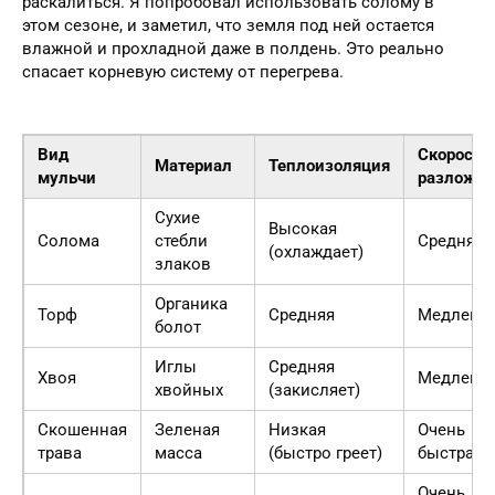
раскалиться. Я попробовал использовать солому в
этом сезоне, и заметил, что земля под ней остается
влажной и прохладной даже в полдень. Это реально
спасает корневую систему от перегрева.
Вид
Скорость
Материал
Теплоизоляция
мульчи
разложен
Сухие
Высокая
Солома
стебли
Средняя
(охлаждает)
злаков
Органика
Торф
Средняя
Медленн
болот
Иглы
Средняя
Хвоя
Медленн
хвойных
(закисляет)
Скошенная
Зеленая
Низкая
Очень
трава
масса
(быстро греет)
быстрая
Очень