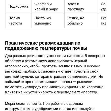
Фосфор и
Азот в
Сост
Подкормка
калий в жару
прохладу
удоб
Полив
Часто, но
Редко, но
Режи
частота
умеренно
обильно
гидра
Практические рекомендации по
поддержанию температуры почвы
Для разных регионов нужны свои хитрости. В северных
областях я рекомендую использовать черный
агроволокно, чтобы прогреть землю к маю. В южных
регионах, наоборот, спасением станет толстый слой
светлой мульчи, которая отражает солнечные лучи. Не
забывайте про проветривание почвы — рыхление
помогает кислороду проникать к корням, что косвенно
влияет на их устойчивость к перепадам температур.
Меры безопасности: При работе с садовым
инструментом и удобрениями всегда используйте