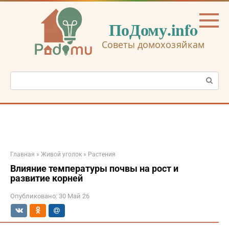
Перейти
к
ПоДому.info
контенту
Советы домохозяйкам
Поиск:
Главная
»
Живой уголок
»
Растения
Влияние температуры почвы на рост и
развитие корней
Опубликовано:
30 Май 26