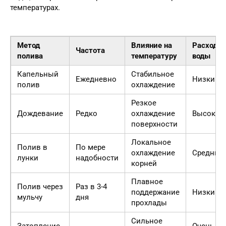
температурах.
Метод
Влияние на
Расход
Частота
полива
температуру
воды
Капельный
Стабильное
Ежедневно
Низкий
полив
охлаждение
Резкое
Дождевание
Редко
охлаждение
Высокий
поверхности
Локальное
Полив в
По мере
охлаждение
Средний
лунки
надобности
корней
Плавное
Полив через
Раз в 3-4
поддержание
Низкий
мульчу
дня
прохлады
Сильное