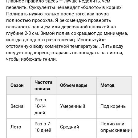
Главное правило здесь — лучше недолить, чем
перелить. Суккуленты ненавидят «болото» в корнях.
Поливать нужно только после того, как почва
полностью просохла. Я рекомендую проверять
влажность пальцем или деревянной шпажкой на
глубине 2-3 см. Зимой полив сокращают до минимума,
иногда до одного раза в месяц. Используйте
отстоянную воду комнатной температуры. Лить воду
следует под корень, стараясь не попадать на листья,
чтобы избежать гнили.
Частота
Сезон
Объем воды
Метод
полива
Раз в
Весна
10-14
Умеренный
Под корень
дней
Раз в 7-
Полив или
Лето
Средний
10 дней
опрыскивание