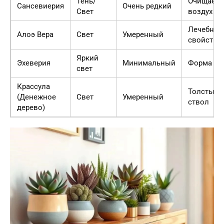
Тень/
Очищает
Сансевиерия
Очень редкий
Свет
воздух
Лечебные
Алоэ Вера
Свет
Умеренный
свойства
Яркий
Эхеверия
Минимальный
Форма ро
свет
Крассула
Толстый
(Денежное
Свет
Умеренный
ствол
дерево)