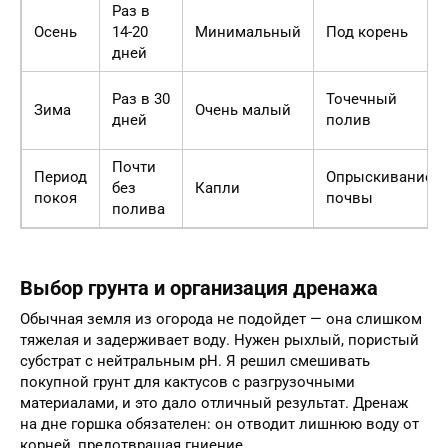
Раз в
Осень
14-20
Минимальный
Под корень
дней
Раз в 30
Точечный
Зима
Очень малый
дней
полив
Почти
Период
Опрыскивание
без
Капли
покоя
почвы
полива
Выбор грунта и организация дренажа
Обычная земля из огорода не подойдет — она слишком
тяжелая и задерживает воду. Нужен рыхлый, пористый
субстрат с нейтральным pH. Я решил смешивать
покупной грунт для кактусов с разгрузочными
материалами, и это дало отличный результат. Дренаж
на дне горшка обязателен: он отводит лишнюю воду от
корней, предотвращая гниение.