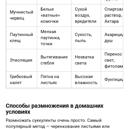
Белые
Сухой
Спиртовой
Мучнистый
«ватные»
воздух,
раствор,
червец
комочки
вредители
Актара
Мелкая
Паутинный
Сухость,
Акарициды,
паутинка,
клещ
пыль
душ
точки
Перенос на
Вытягивание
Нехватка
Этиоляция
свет,
стебля
света
фитолампа
Грибковый
Пятна на
Высокая
Фунгициды
налет
листьях
влажность
Способы размножения в домашних
условиях
Размножать суккуленты очень просто. Самый
популярный метод — черенкование листьями или