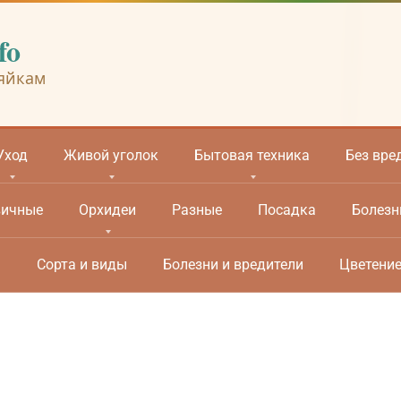
fo
яйкам
Уход
Живой уголок
Бытовая техника
Без вре
вичные
Орхидеи
Разные
Посадка
Болезн
м
Сорта и виды
Болезни и вредители
Цветени