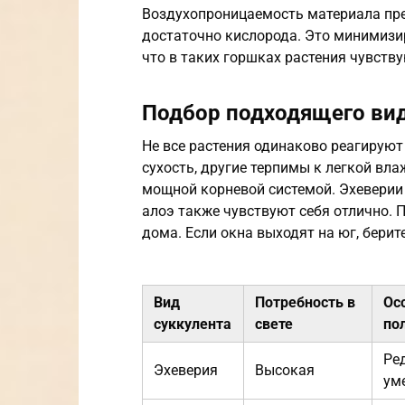
Воздухопроницаемость материала пр
достаточно кислорода. Это минимизир
что в таких горшках растения чувству
Подбор подходящего вид
Не все растения одинаково реагирую
сухость, другие терпимы к легкой вл
мощной корневой системой. Эхеверии
алоэ также чувствуют себя отлично. 
дома. Если окна выходят на юг, бери
Вид
Потребность в
Ос
суккулента
свете
по
Ре
Эхеверия
Высокая
ум