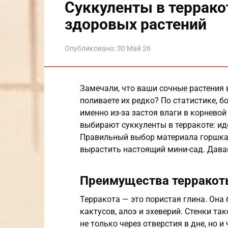
Суккуленты в террако
здоровых растений
Опубликовано:
30 Май 26
Замечали, что ваши сочные растения 
поливаете их редко? По статистике, 
именно из-за застоя влаги в корневой
выбирают суккуленты в терракоте: ид
Правильный выбор материала горшка
вырастить настоящий мини-сад. Давай
Преимущества терракот
Терракота — это пористая глина. Она
кактусов, алоэ и эхеверий. Стенки т
не только через отверстия в дне, но и