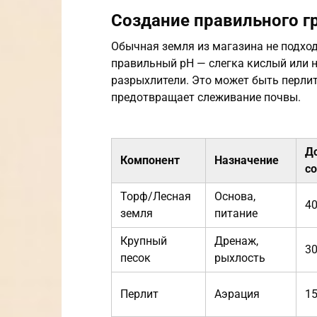
Создание правильного г
Обычная земля из магазина не подхо
правильный pH — слегка кислый или 
разрыхлители. Это может быть перлит
предотвращает слеживание почвы.
Д
Компонент
Назначение
с
Торф/Лесная
Основа,
4
земля
питание
Крупный
Дренаж,
3
песок
рыхлость
Перлит
Аэрация
1