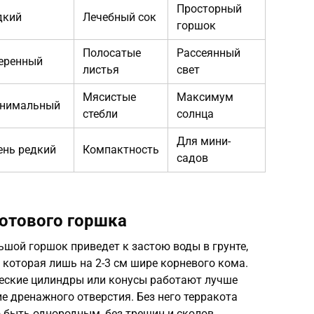
Просторный
дкий
Лечебный сок
горшок
Полосатые
Рассеянный
еренный
листья
свет
Мясистые
Максимум
нимальный
стебли
солнца
Для мини-
ень редкий
Компактность
садов
отового горшка
шой горшок приведет к застою воды в грунте,
 которая лишь на 2-3 см шире корневого кома.
еские цилиндры или конусы работают лучше
е дренажного отверстия. Без него терракота
 быть однородным, без трещин и сколов.