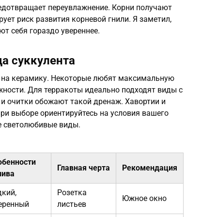
едотвращает переувлажнение. Корни получают
ует риск развития корневой гнили. Я заметил,
ют себя гораздо увереннее.
а суккулента
т на керамику. Некоторые любят максимальную
ажности. Для терракоты идеально подходят виды с
 и очитки обожают такой дренаж. Хавортии и
При выборе ориентируйтесь на условия вашего
те светолюбивые виды.
обенности
Главная черта
Рекомендация
лива
дкий,
Розетка
Южное окно
еренный
листьев