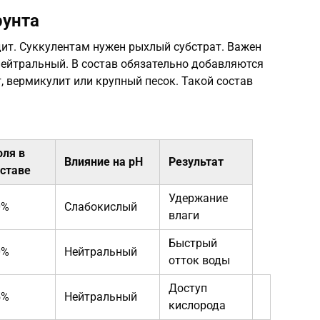
рунта
дит. Суккулентам нужен рыхлый субстрат. Важен
нейтральный. В состав обязательно добавляются
, вермикулит или крупный песок. Такой состав
оля в
Влияние на pH
Результат
оставе
Удержание
0%
Слабокислый
влаги
Быстрый
0%
Нейтральный
отток воды
Доступ
5%
Нейтральный
кислорода