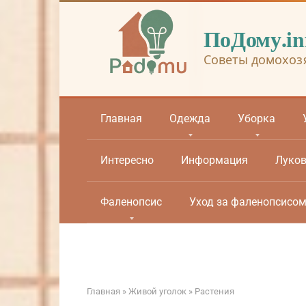
Перейти
к
ПоДому.in
контенту
Советы домохоз
Главная
Одежда
Уборка
Интересно
Информация
Луко
Фаленопсис
Уход за фаленопсисо
Главная
»
Живой уголок
»
Растения