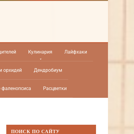
дителей
Кулинария
Лайфхаки
и орхидей
Дендробиум
е фаленопсиса
Расцветки
ПОИСК ПО САЙТУ