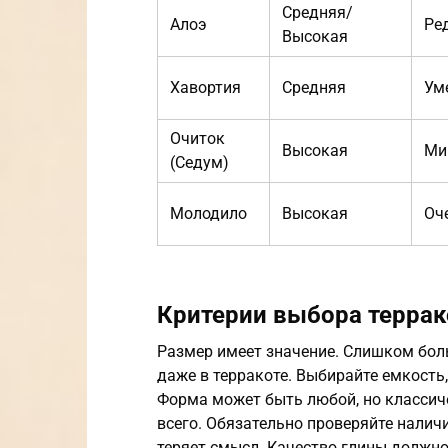
Средняя/
Алоэ
Ре
Высокая
Хавортия
Средняя
Ум
Очиток
Высокая
Ми
(Седум)
Молодило
Высокая
Оч
Критерии выбора террак
Размер имеет значение. Слишком боль
даже в терракоте. Выбирайте емкость,
Форма может быть любой, но классич
всего. Обязательно проверяйте наличи
теряет смысл. Качество глины должно