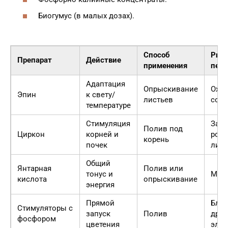
Биогумус (в малых дозах).
Способ
Риск
Препарат
Действие
применения
пере
Адаптация
Опрыскивание
Ожог
Эпин
к свету/
листьев
сол
температуре
Стимуляция
Зам
Полив под
Циркон
корней и
рост
корень
почек
лист
Общий
Янтарная
Полив или
тонус и
Мин
кислота
опрыскивание
энергия
Прямой
Бло
Стимуляторы с
запуск
Полив
друг
фосфором
цветения
эле