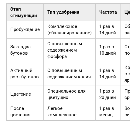
Этап
Тип удобрения
Частота
Цель
стимуляции
Комплексное
1 раз в
Общи
Пробуждение
(сбалансированное)
14 дней
раст
С повышенным
Закладка
1 раз в
Стим
содержанием
бутонов
10 дней
поче
фосфора
Креп
Активный
С повышенным
1 раз в
стеб
рост бутонов
содержанием калия
14 дней
ярко
Специальное для
1 раз в
Прод
Цветение
цветущих
20 дней
срок
После
Легкое
1 раз в
Восс
цветения
комплексное
месяц
сил