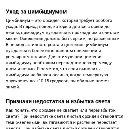
Уход за цимбидиумом
Цимбидиум – это орхидея, которая требует особого
ухода. В период покоя, который длится с осени до
весны, цимбидиум нуждается в прохладном и светлом
месте. Освещение должно быть ярким, но рассеянным.
В период активного роста и цветения цимбидиум
нуждается в более интенсивном освещении и
регулярном поливе. Для стимуляции цветения
цимбидиуму необходим перепад температур между
днем и ночью. Я заметил, что если выносить
цимбидиум на балкон осенью, когда температура
опускается до +10-15 градусов, он обильно цветет
зимой.
Признаки недостатка и избытка света
Как понять, что орхидее не хватает или переизбыток
света? При недостатке света листья орхидеи становятся
темно-зелеными, вытягиваются и растение перестает
цвести. При избытке света листья орхидеи становятся