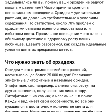
Задумывались ли вы, почему ваши орхидеи не радуют
пышным цветением? Часто причина кроется в
неправильном освещении. Орхидеи – удивительные
растения, но довольно требовательные к условиям
содержания. По статистике, около 70% проблем с
орхидеями связаны именно с недостатком или
избытком света. Правильное освещение – это ключ к
обильному цветению и здоровому росту ваших
любимцев. Давайте разберемся, как создать идеальные
условия для этих прекрасных цветов.
Что нужно знать об орхидеях
Орхидеи – это огромное семейство растений,
насчитывающее более 25 000 видов! Различают
эпифитные, литофитные и наземные орхидеи.
Эпифитные, как, например, фаленопсис, растут на
других растениях, получая от них лишь опору.
Литофитные – на камнях, а наземные – в почве.
Каждый вид имеет свои особенности, но все они
нуждаются в достаточном количестве света для
фотосинтеза. Некоторые виды, например, цимбидиум,