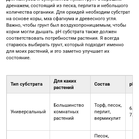
дренажем, состоящий из песка, перлита и небольшого
количества органики. Для орхидей необходим субстрат
на основе коры, мха сфагнума и древесного угля.
Важно, чтобы грунт был воздухопроницаемым, чтобы
корни могли дышать. pH субстрата также должен
соответствовать потребностям растения. Я всегда
стараюсь выбирать грунт, который подходит именно
для моих растений, и это заметно улучшает их
состояние.
Для каких
Тип субстрата
Состав
pH
растений
Большинство
Торф, песок,
6.0-
Универсальный
комнатных
перлит,
7.0
растений
вермикулит
Песок,