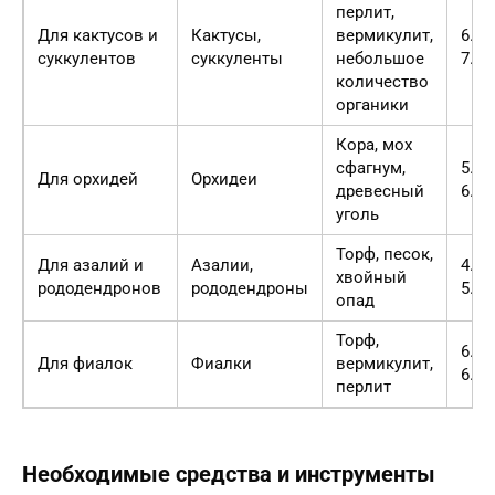
перлит,
Для кактусов и
Кактусы,
вермикулит,
6.5-
суккулентов
суккуленты
небольшое
7.5
количество
органики
Кора, мох
сфагнум,
5.5-
Для орхидей
Орхидеи
древесный
6.5
уголь
Торф, песок,
Для азалий и
Азалии,
4.5-
хвойный
рододендронов
рододендроны
5.5
опад
Торф,
6.0-
Для фиалок
Фиалки
вермикулит,
6.5
перлит
Необходимые средства и инструменты