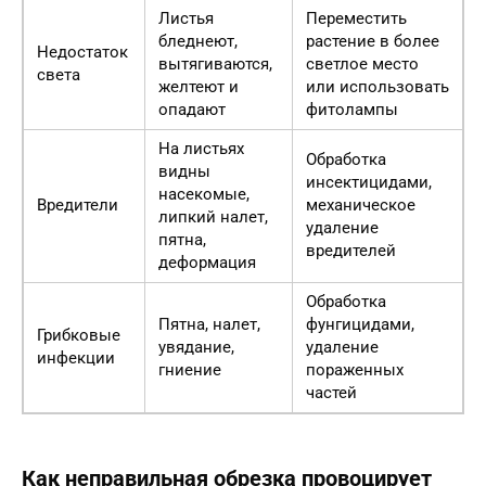
Листья
Переместить
бледнеют,
растение в более
Недостаток
вытягиваются,
светлое место
света
желтеют и
или использовать
опадают
фитолампы
На листьях
Обработка
видны
инсектицидами,
насекомые,
Вредители
механическое
липкий налет,
удаление
пятна,
вредителей
деформация
Обработка
Пятна, налет,
фунгицидами,
Грибковые
увядание,
удаление
инфекции
гниение
пораженных
частей
Как неправильная обрезка провоцирует