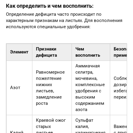
Как определить и чем восполнить:
Определение дефицита часто происходит по
характерным признакам на листьях. Для восполнения
используются специальные удобрения:
Признаки
Чем
Безопас
Элемент
дефицита
восполнить
примене
Аммиачная
Равномерное
селитра,
пожелтение
мочевина,
Соблюда
нижних
комплексные
дозировк
Азот
листьев,
удобрения с
избегать
замедление
высоким
переизб
роста
содержанием
азота
Краевой ожог
Сульфат
старых
калия,
Важен б
Калий
листьев,
калимагнезия,
с другим