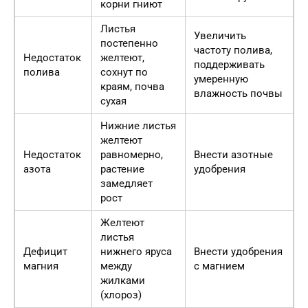
корни гниют
Листья
Увеличить
постепенно
частоту полива,
Недостаток
желтеют,
поддерживать
полива
сохнут по
умеренную
краям, почва
влажность почвы
сухая
Нижние листья
желтеют
Недостаток
равномерно,
Внести азотные
азота
растение
удобрения
замедляет
рост
Желтеют
листья
Дефицит
нижнего яруса
Внести удобрения
магния
между
с магнием
жилками
(хлороз)