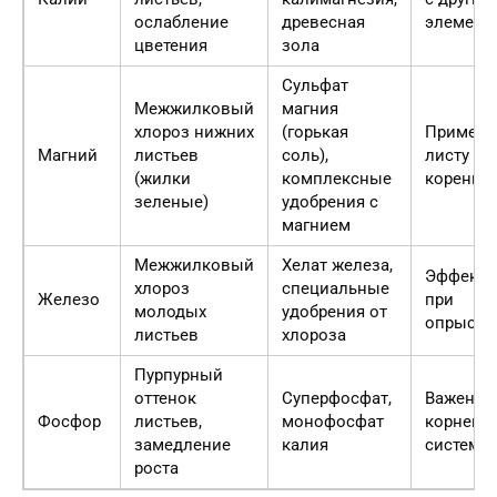
ослабление
древесная
элемент
цветения
зола
Сульфат
Межжилковый
магния
хлороз нижних
(горькая
Применя
Магний
листьев
соль),
листу ил
(жилки
комплексные
корень
зеленые)
удобрения с
магнием
Межжилковый
Хелат железа,
Эффекти
хлороз
специальные
Железо
при
молодых
удобрения от
опрыски
листьев
хлороза
Пурпурный
оттенок
Суперфосфат,
Важен д
Фосфор
листьев,
монофосфат
корнево
замедление
калия
системы
роста