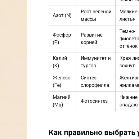
Рост зеленой
Мелкие 
Азот (N)
массы
листья
Темно-
Фосфор
Развитие
фиолет
(P)
корней
оттенок
Калий
Иммунитет и
Края ли
(K)
тургор
сохнут
Железо
Синтез
Желтиз
(Fe)
хлорофилла
жилкам
Магний
Нижние 
Фотосинтез
(Mg)
опадаю
Как правильно выбрать 