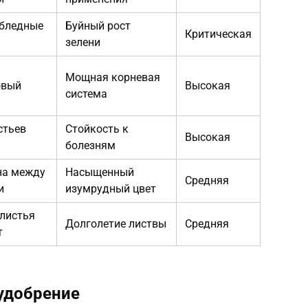
бледные
Буйный рост
Критическая
зелени
Мощная корневая
овый
Высокая
система
стьев
Стойкость к
Высокая
болезням
на между
Насыщенный
Средняя
и
изумрудный цвет
листья
Долголетие листвы
Средняя
т
удобрение