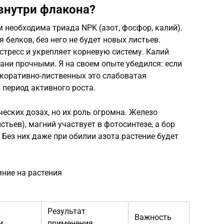
 внутри флакона?
 необходима триада NPK (азот, фосфор, калий).
 белков, без него не будет новых листьев.
тресс и укрепляет корневую систему. Калий
кани прочными. Я на своем опыте убедился: если
екоративно-лиственных это слабоватая
период активного роста.
ских дозах, но их роль огромна. Железо
тьев), магний участвует в фотосинтезе, а бор
 Без них даже при обилии азота растение будет
яние на растения
к
Результат
Важность
и
применения