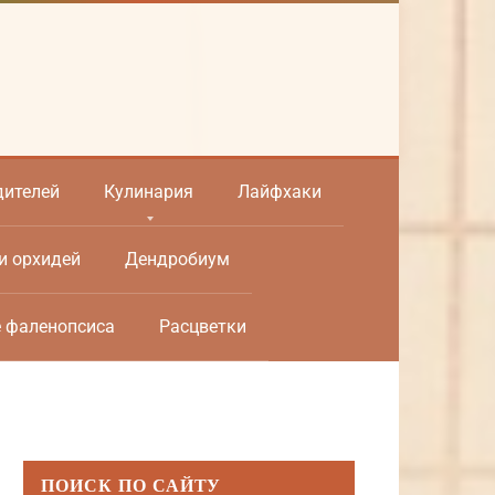
дителей
Кулинария
Лайфхаки
и орхидей
Дендробиум
е фаленопсиса
Расцветки
ПОИСК ПО САЙТУ