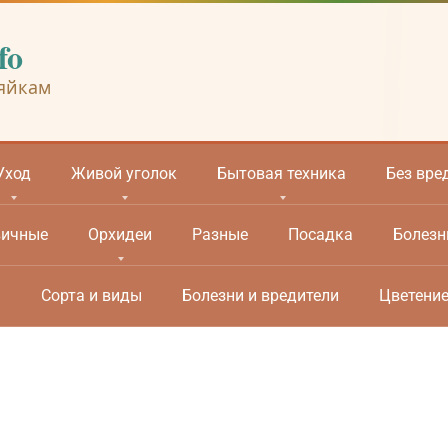
fo
яйкам
Уход
Живой уголок
Бытовая техника
Без вре
вичные
Орхидеи
Разные
Посадка
Болезн
м
Сорта и виды
Болезни и вредители
Цветени