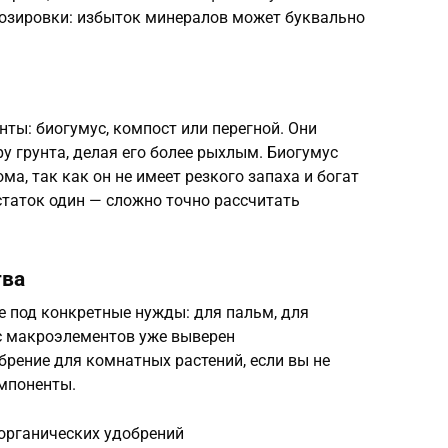
дозировки: избыток минералов может буквально
ты: биогумус, компост или перегной. Они
у грунта, делая его более рыхлым. Биогумус
а, так как он не имеет резкого запаха и богат
таток один — сложно точно рассчитать
тва
е под конкретные нужды: для пальм, для
нс макроэлементов уже выверен
рение для комнатных растений, если вы не
мпоненты.
 органических удобрений