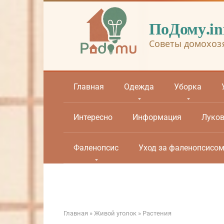
Перейти
к
ПоДому.in
контенту
Советы домохоз
Главная
Одежда
Уборка
Интересно
Информация
Луко
Фаленопсис
Уход за фаленопсисо
Главная
»
Живой уголок
»
Растения