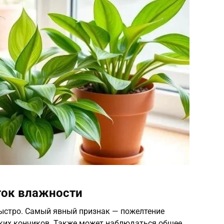
ток влажности
ыстро. Самый явный признак — пожелтение
мких кончиков. Также может наблюдаться общее