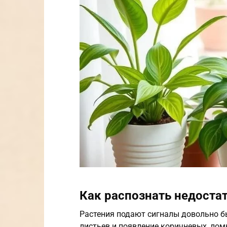
Как распознать недоста
Растения подают сигналы довольно б
листьев и появление коричневых, ло