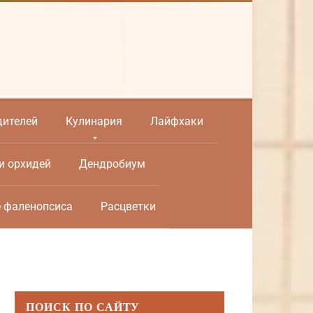
дителей
Кулинария
Лайфхаки
и орхидей
Дендробиум
е фаленопсиса
Расцветки
ПОИСК ПО САЙТУ