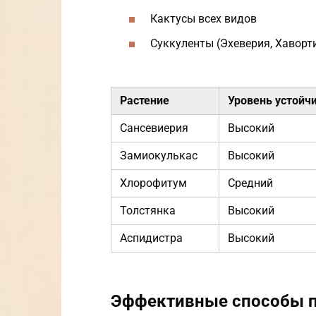
Кактусы всех видов
Суккуленты (Эхеверия, Хаворт
Растение
Уровень устойч
Сансевиерия
Высокий
Замиокулькас
Высокий
Хлорофитум
Средний
Толстянка
Высокий
Аспидистра
Высокий
Эффективные способы 