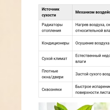
Источник
Механизм воздей
сухости
Радиаторы
Нагрев воздуха, с
отопления
относительной вл
Кондиционеры
Осушение воздуха
Естественный нед
Сухой климат
влаги
Плотные
Застой сухого воз
окна/двери
Быстрое испарение
Сквозняки
поверхности лист