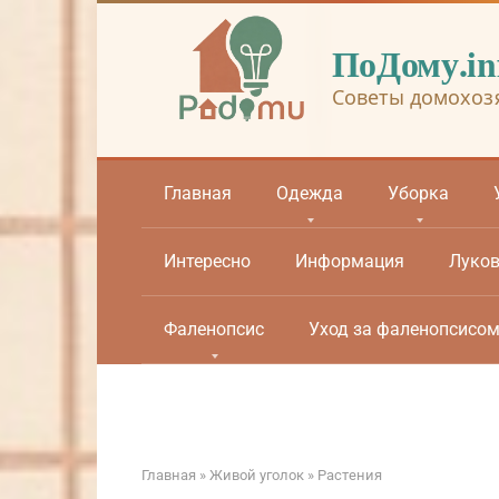
Перейти
к
ПоДому.in
контенту
Советы домохоз
Главная
Одежда
Уборка
Интересно
Информация
Луко
Фаленопсис
Уход за фаленопсисо
Главная
»
Живой уголок
»
Растения