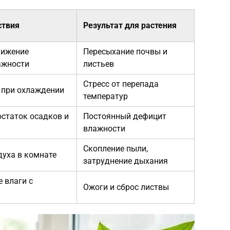
ствия
Результат для растения
нижение
Пересыхание почвы и
ажности
листьев
Стресс от перепада
 при охлаждении
температур
остаток осадков и
Постоянный дефицит
влажности
Скопление пыли,
духа в комнате
затруднение дыхания
 влаги с
Ожоги и сброс листвы
а