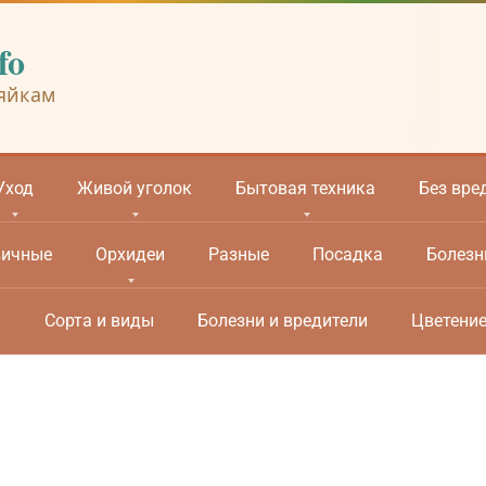
fo
яйкам
Уход
Живой уголок
Бытовая техника
Без вре
вичные
Орхидеи
Разные
Посадка
Болезн
м
Сорта и виды
Болезни и вредители
Цветени