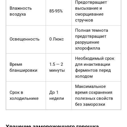
Предотвращает
Влажность
высыхание и
85-95%
воздуха
сморщивание
стручков
Полная темнота
предотвращает
Освещенность
0 Люкс
разрушение
хлорофилла
Необходимый срок
Время
1.5 — 2
для инактивации
бланшировки
минуты
ферментов перед
холодом
Максимальное
Срок в
До 1
время сохранения
холодильнике
недели
полезных свойств
без заморозки
Хранение замороженного горошка