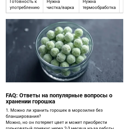
Готовность к
Нужна
Нужна
Го
употреблению
чистка/варка
термообработка
FAQ: Ответы на популярные вопросы о
хранении горошка
1. Можно ли хранить горошек в морозилке без
бланширования?
Можно, но он потеряет цвет и может приобрести
горьковатый привкус через 2-3 месяца из-за работы