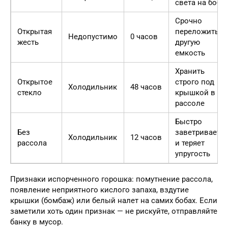
света на бобы
Срочно
Открытая
переложить в
Недопустимо
0 часов
жесть
другую
емкость
Хранить
Открытое
строго под
Холодильник
48 часов
стекло
крышкой в
рассоле
Быстро
Без
заветривается
Холодильник
12 часов
рассола
и теряет
упругость
Признаки испорченного горошка: помутнение рассола,
появление неприятного кислого запаха, вздутие
крышки (бомбаж) или белый налет на самих бобах. Если
заметили хоть один признак — не рискуйте, отправляйте
банку в мусор.