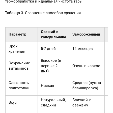
термообработка и идеальная чистота тары.
Таблица 3. Сравнение способов хранения
Свежий в
Параметр
Замороженный
Ко
холодильнике
Срок
5-7 дней
12 месяцев
24
хранения
Высокое (в
Сохранение
первые 2
Очень высокое
Ср
витаминов
дня)
Вы
Сложность
Средняя (нужна
Низкая
до
подготовки
бланшировка)
за
Натуральный,
Близкий к
Сп
Вкус
сладкий
свежему
ма