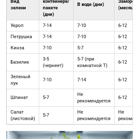
Вид
контейнере/
Заморож
В воде (дни)
зелени
пакете
(месяцы)
(дни)
Укроп
7-14
7-10
6-12
Петрушка
7-14
7-10
6-12
Кинза
7-10
5-7
6-12
3-5
5-7 (при
Базилик
6-12
(чернеет)
комнатной T)
Зеленый
7-10
7-14
6-12
лук
Не
Шпинат
5-7
6-12
рекомендуется
Салат
Не
Не
5-7
(листовой)
рекомендуется
рекоменд