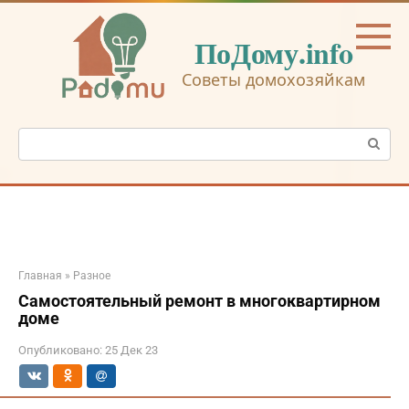
Перейти
к
ПоДому.info
контенту
Советы домохозяйкам
Поиск:
Главная
»
Разное
Самостоятельный ремонт в многоквартирном
доме
Опубликовано:
25 Дек 23