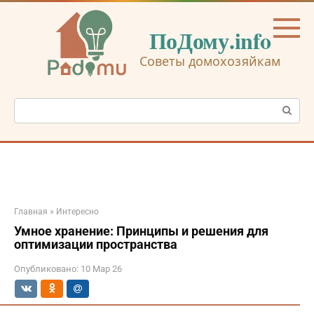
Перейти
к
ПоДому.info
контенту
Советы домохозяйкам
Поиск:
Главная
»
Интересно
Умное хранение: Принципы и решения для
оптимизации пространства
Опубликовано:
10 Мар 26