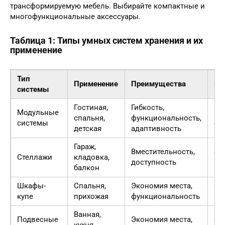
трансформируемую мебель. Выбирайте компактные и
многофункциональные аксессуары.
Таблица 1: Типы умных систем хранения и их
применение
Тип
Применение
Преимущества
Не
системы
Гостиная,
Гибкость,
Модульные
Вы
спальня,
функциональность,
системы
ст
детская
адаптивность
Гараж,
Вместительность,
За
Стеллажи
кладовка,
доступность
ме
балкон
Шкафы-
Спальня,
Экономия места,
Ог
купе
прихожая
функциональность
вы
Ванная,
Подвесные
Экономия места,
Ог