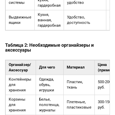
кухня,
системы
удобство
гр
гардеробная
Кухня,
Выдвижные
Удобство,
Ог
ванная,
ящики
доступность
пр
гардеробная
Таблица 2: Необходимые органайзеры и
аксессуары
Органайзер/
Цена
Для чего
Материал
Аксессуар
(примерн
Контейнеры
Одежда,
Пластик,
500-2000
для
обувь,
ткань
руб.
хранения
игрушки
Корзины
Белье,
Плетеные,
300-1500
для
полотенца,
пластиковые
руб.
хранения
журналы