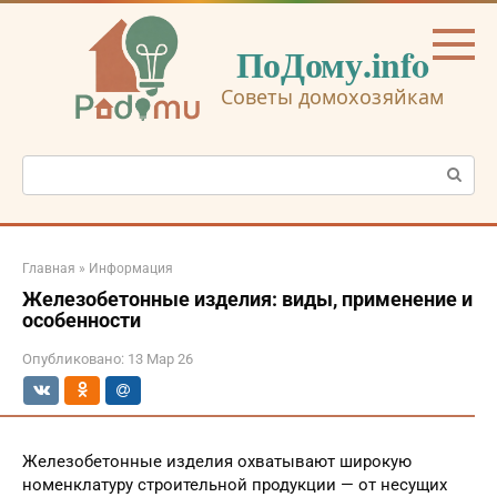
Перейти
к
ПоДому.info
контенту
Советы домохозяйкам
Поиск:
Главная
»
Информация
Железобетонные изделия: виды, применение и
особенности
Опубликовано:
13 Мар 26
Железобетонные изделия охватывают широкую
номенклатуру строительной продукции — от несущих