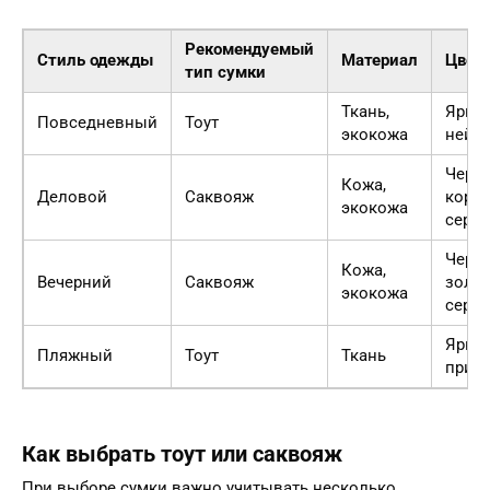
Рекомендуемый
Стиль одежды
Материал
Цвет
тип сумки
Ткань,
Яркий
Повседневный
Тоут
экокожа
нейт
Черн
Кожа,
Деловой
Саквояж
кори
экокожа
серы
Черн
Кожа,
Вечерний
Саквояж
золот
экокожа
сере
Яркий
Пляжный
Тоут
Ткань
прин
Как выбрать тоут или саквояж
При выборе сумки важно учитывать несколько