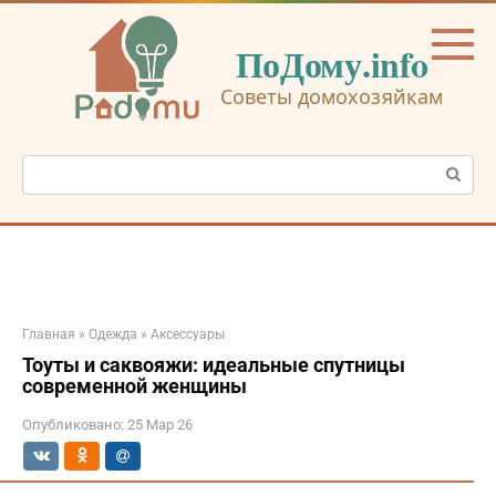
Перейти
к
ПоДому.info
контенту
Советы домохозяйкам
Поиск:
Главная
»
Одежда
»
Аксессуары
Тоуты и саквояжи: идеальные спутницы
современной женщины
Опубликовано:
25 Мар 26