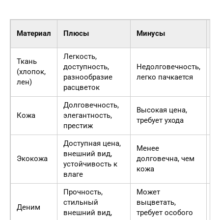
Ц
Материал
Плюсы
Минусы
(
Легкость,
Ткань
доступность,
Недолговечность,
(хлопок,
50
разнообразие
легко пачкается
лен)
расцветок
Долговечность,
Высокая цена,
Кожа
элегантность,
50
требует ухода
престиж
Доступная цена,
Менее
внешний вид,
Экокожа
долговечна, чем
20
устойчивость к
кожа
влаге
Прочность,
Может
стильный
выцветать,
Деним
30
внешний вид,
требует особого