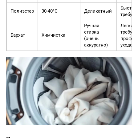
Быстро 
Полиэстер
30-40°C
Деликатный
требует
Ручная
Легко т
стирка
требует
Бархат
Химчистка
(очень
профес
аккуратно)
ухода