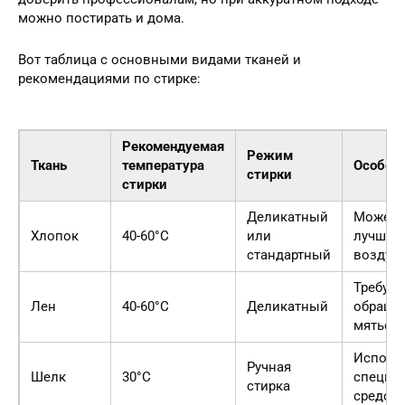
можно постирать и дома.
Вот таблица с основными видами тканей и
рекомендациями по стирке:
Рекомендуемая
Режим
Ткань
температура
Особен
стирки
стирки
Деликатный
Может д
Хлопок
40-60°C
или
лучше с
стандартный
воздухе
Требует
Лен
40-60°C
Деликатный
обраще
мяться
Исполь
Ручная
Шелк
30°C
специа
стирка
средств