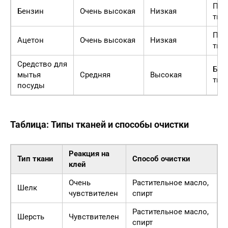
Про
Бензин
Очень высокая
Низкая
тип
Про
Ацетон
Очень высокая
Низкая
тип
Средство для
Бол
мытья
Средняя
Высокая
тип
посуды
Таблица: Типы тканей и способы очистки
Реакция на
Тип ткани
Способ очистки
клей
Очень
Растительное масло,
Шелк
чувствителен
спирт
Растительное масло,
Шерсть
Чувствителен
спирт