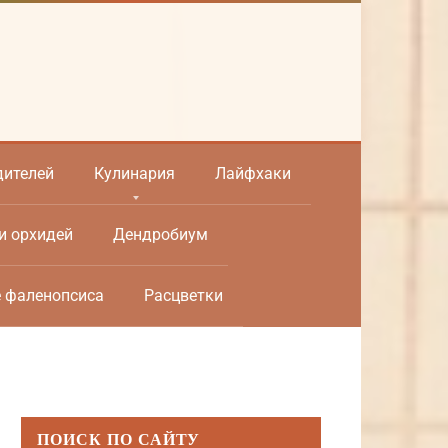
дителей
Кулинария
Лайфхаки
и орхидей
Дендробиум
е фаленопсиса
Расцветки
ПОИСК ПО САЙТУ