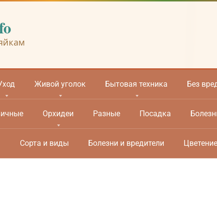
fo
яйкам
Уход
Живой уголок
Бытовая техника
Без вре
вичные
Орхидеи
Разные
Посадка
Болезн
м
Сорта и виды
Болезни и вредители
Цветени