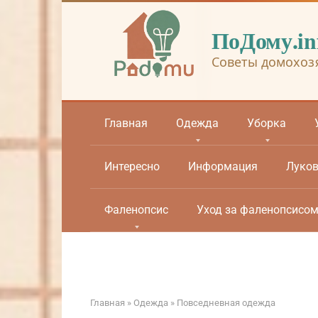
Перейти
к
ПоДому.in
контенту
Советы домохоз
Главная
Одежда
Уборка
Интересно
Информация
Луко
Фаленопсис
Уход за фаленопсисо
Главная
»
Одежда
»
Повседневная одежда