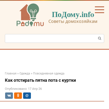
Перейти
к
ПоДому.info
контенту
Советы домохозяйкам
Поиск:
Главная
»
Одежда
»
Повседневная одежда
Как отстирать пятна пота с куртки
Опубликовано:
17 Апр 26