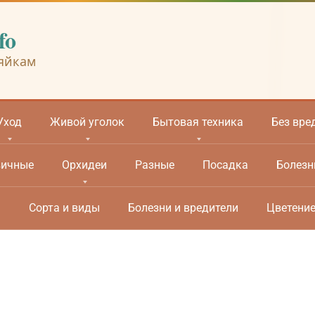
fo
яйкам
Уход
Живой уголок
Бытовая техника
Без вре
вичные
Орхидеи
Разные
Посадка
Болезн
м
Сорта и виды
Болезни и вредители
Цветени