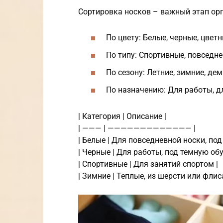
Сортировка носков – важный этап ор
По цвету: Белые, черные, цветн
По типу: Спортивные, повседн
По сезону: Летние, зимние, де
По назначению: Для работы, дл
| Категория | Описание |
| ——— | ————————————— |
| Белые | Для повседневной носки, под
| Черные | Для работы, под темную обу
| Спортивные | Для занятий спортом |
| Зимние | Теплые, из шерсти или флиса