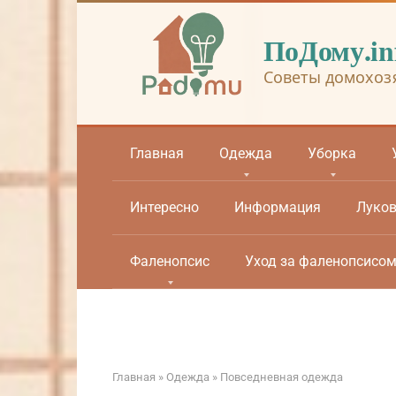
Перейти
к
ПоДому.in
контенту
Советы домохоз
Главная
Одежда
Уборка
Интересно
Информация
Луко
Фаленопсис
Уход за фаленопсисо
Главная
»
Одежда
»
Повседневная одежда