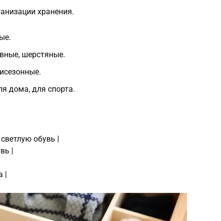
ганизации хранения.
ые.
евные, шерстяные.
мисезонные.
я дома, для спорта.
 светлую обувь |
вь |
 |