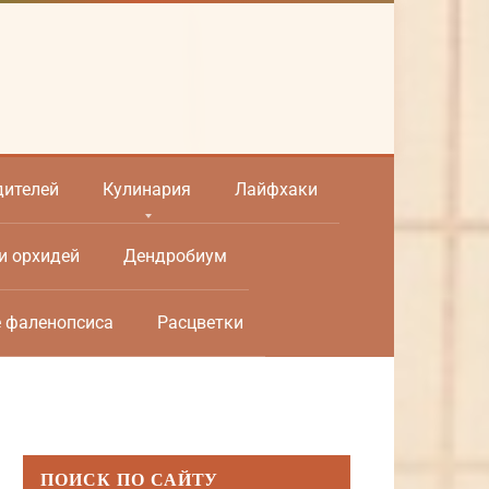
дителей
Кулинария
Лайфхаки
и орхидей
Дендробиум
е фаленопсиса
Расцветки
ПОИСК ПО САЙТУ