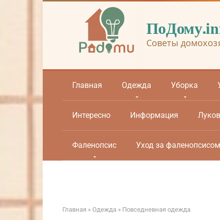
Перейти
к
ПоДому.in
контенту
Советы домохоз
Главная
Одежда
Уборка
Интересно
Информация
Луко
Фаленопсис
Уход за фаленопсисо
Главная
»
Одежда
»
Повседневная одежда