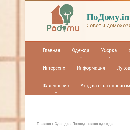
Перейти
к
ПоДому.in
контенту
Советы домохоз
Главная
Одежда
Уборка
Интересно
Информация
Луко
Фаленопсис
Уход за фаленопсисо
Главная
»
Одежда
»
Повседневная одежда