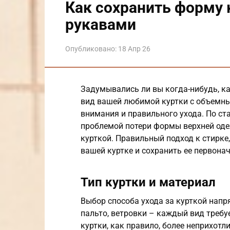
Как сохранить форму
рукавами
Опубликовано:
18 Апр 26
Задумывались ли вы когда-нибудь, к
вид вашей любимой куртки с объемны
внимания и правильного ухода. По ст
проблемой потери формы верхней оде
курткой. Правильный подход к стирке
вашей куртке и сохранить ее первона
Тип куртки и материал
Выбор способа ухода за курткой напря
пальто, ветровки – каждый вид требу
куртки, как правило, более неприхотл