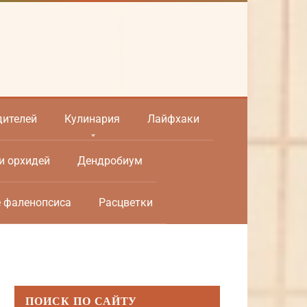
дителей
Кулинария
Лайфхаки
и орхидей
Дендробиум
е фаленопсиса
Расцветки
ПОИСК ПО САЙТУ