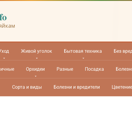
fo
яйкам
Уход
Живой уголок
Бытовая техника
Без вре
вичные
Орхидеи
Разные
Посадка
Болезн
м
Сорта и виды
Болезни и вредители
Цветени