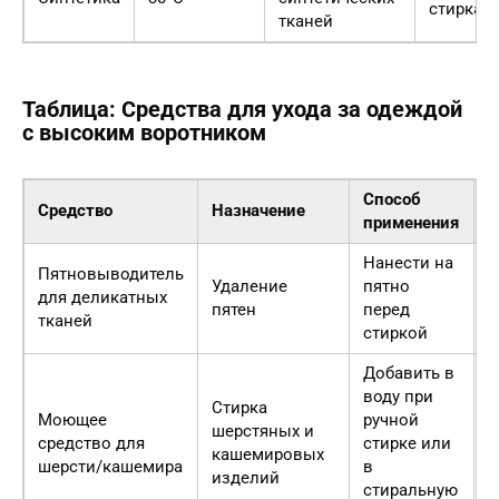
стирка
тканей
Таблица: Средства для ухода за одеждой
с высоким воротником
Способ
Ц
Средство
Назначение
применения
(
Нанести на
Пятновыводитель
Удаление
пятно
3
для деликатных
пятен
перед
р
тканей
стиркой
Добавить в
воду при
Стирка
Моющее
ручной
шерстяных и
4
средство для
стирке или
кашемировых
р
шерсти/кашемира
в
изделий
стиральную