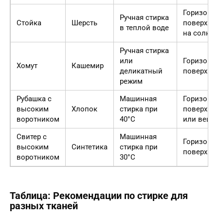
Горизонт
Ручная стирка
Стойка
Шерсть
поверхнос
в теплой воде
на солнц
Ручная стирка
или
Горизонт
Хомут
Кашемир
деликатный
поверхно
режим
Рубашка с
Машинная
Горизонт
высоким
Хлопок
стирка при
поверхно
воротником
40°C
или веша
Свитер с
Машинная
Горизонт
высоким
Синтетика
стирка при
поверхно
воротником
30°C
Таблица: Рекомендации по стирке для
разных тканей