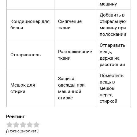
машину
Добавить в
Кондиционер для
Смягчение
стиральную
2
белья
ткани
машину при
р
полоскании
Отпаривать
Разглаживание
вещь,
2
Отпариватель
ткани
держа на
р
расстоянии
Поместить
Защита
вещь в
Мешок для
одежды при
1
мешок
стирки
машинной
р
перед
стирке
стиркой
Рейтинг
( Пока оценок нет )