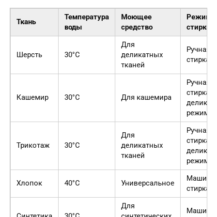
Температура
Моющее
Режим
Ткань
воды
средство
стирки
Для
Ручная
Шерсть
30°C
деликатных
стирка
тканей
Ручная
стирка 
Кашемир
30°C
Для кашемира
деликат
режим
Ручная
Для
стирка 
Трикотаж
30°C
деликатных
деликат
тканей
режим
Машинн
Хлопок
40°C
Универсальное
стирка
Для
Машинн
Синтетика
30°C
синтетических