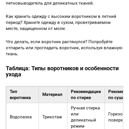
пятновыводитель для деликатных тканей.
Как хранить одежду с высоким воротником в летний
период? Храните одежду в сухом, проветриваемом
месте, защищенном от моли.
Что делать, если воротник растянулся? Попробуйте
отпарить или прогладить воротник, используя влажную
ткань.
Таблица: Типы воротников и особенности
ухода
Тип
Рекомендации
Рекоменд
Материал
воротника
по стирке
по сушке
Ручная стирка
или
Горизонт
Водолазка
Трикотаж
деликатный
поверхно
режим