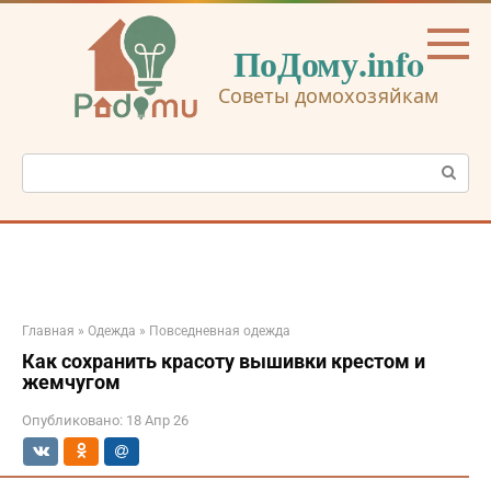
Перейти
к
ПоДому.info
контенту
Советы домохозяйкам
Поиск:
Главная
»
Одежда
»
Повседневная одежда
Как сохранить красоту вышивки крестом и
жемчугом
Опубликовано:
18 Апр 26