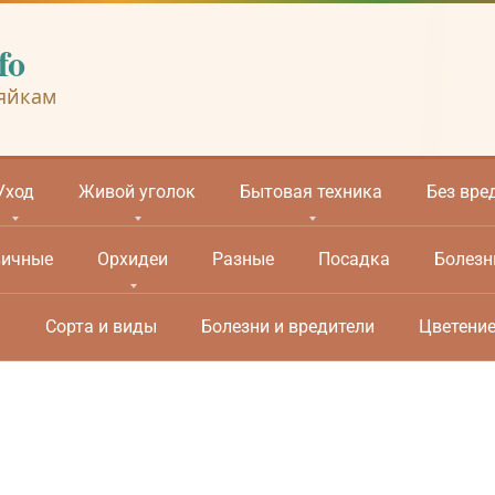
fo
яйкам
Уход
Живой уголок
Бытовая техника
Без вре
вичные
Орхидеи
Разные
Посадка
Болезн
м
Сорта и виды
Болезни и вредители
Цветени