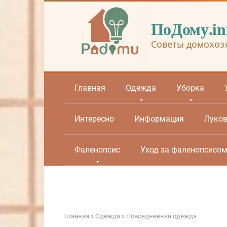
Перейти
к
ПоДому.in
контенту
Советы домохоз
Главная
Одежда
Уборка
Интересно
Информация
Луко
Фаленопсис
Уход за фаленопсисо
Главная
»
Одежда
»
Повседневная одежда