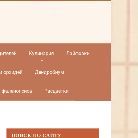
дителей
Кулинария
Лайфхаки
и орхидей
Дендробиум
е фаленопсиса
Расцветки
ПОИСК ПО САЙТУ