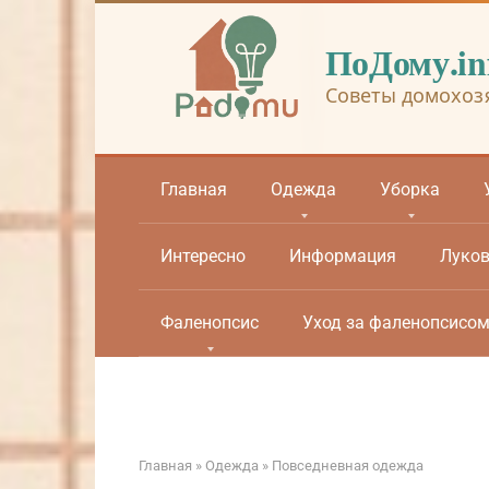
Перейти
к
ПоДому.in
контенту
Советы домохоз
Главная
Одежда
Уборка
Интересно
Информация
Луко
Фаленопсис
Уход за фаленопсисо
Главная
»
Одежда
»
Повседневная одежда