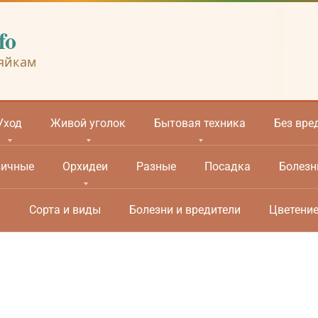
fo
яйкам
Уход
Живой уголок
Бытовая техника
Без вре
вичные
Орхидеи
Разные
Посадка
Болезн
м
Сорта и виды
Болезни и вредители
Цветени