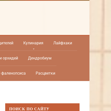
дителей
Кулинария
Лайфхаки
и орхидей
Дендробиум
е фаленопсиса
Расцветки
ПОИСК ПО САЙТУ