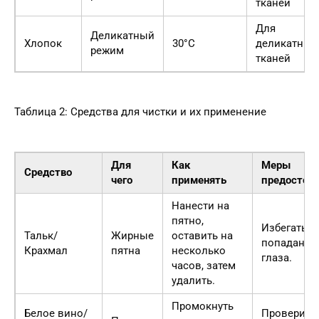
тканей
Для
Деликатный
Хлопок
30°C
деликатных
режим
тканей
Таблица 2: Средства для чистки и их применение
Для
Как
Меры
Средство
чего
применять
предостор
Нанести на
пятно,
Избегать
Тальк/
Жирные
оставить на
попадания
Крахмал
пятна
несколько
глаза.
часов, затем
удалить.
Промокнуть
Белое вино/
Проверить