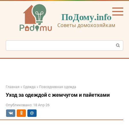
Перейти
к
ПоДому.info
контенту
Советы домохозяйкам
Поиск:
Главная
»
Одежда
»
Повседневная одежда
Уход за одеждой с жемчугом и пайетками
Опубликовано:
18 Апр 26