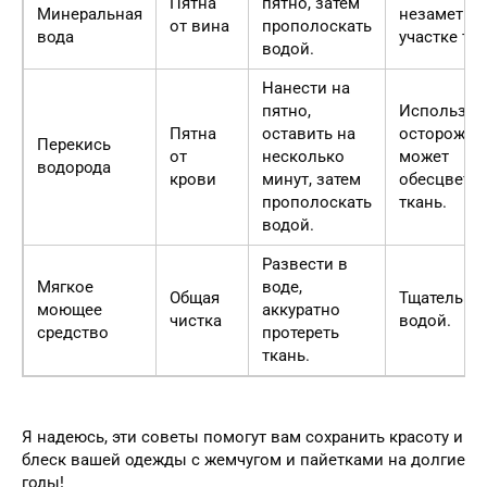
Пятна
пятно, затем
Минеральная
незаметно
от вина
прополоскать
вода
участке тка
водой.
Нанести на
пятно,
Использов
Пятна
оставить на
осторожно
Перекись
от
несколько
может
водорода
крови
минут, затем
обесцвети
прополоскать
ткань.
водой.
Развести в
Мягкое
воде,
Общая
Тщательно
моющее
аккуратно
чистка
водой.
средство
протереть
ткань.
Я надеюсь, эти советы помогут вам сохранить красоту и
блеск вашей одежды с жемчугом и пайетками на долгие
годы!