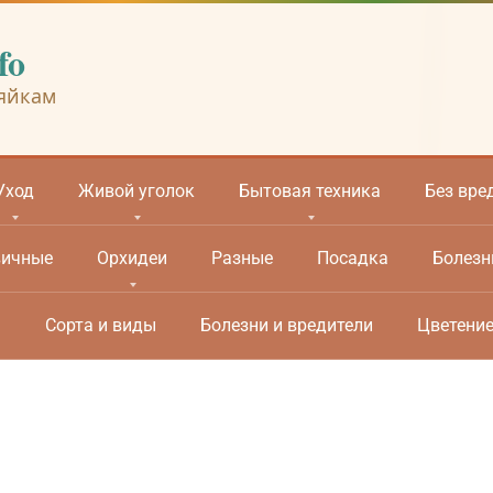
fo
яйкам
Уход
Живой уголок
Бытовая техника
Без вре
вичные
Орхидеи
Разные
Посадка
Болезн
м
Сорта и виды
Болезни и вредители
Цветени