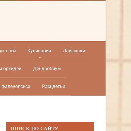
дителей
Кулинария
Лайфхаки
и орхидей
Дендробиум
е фаленопсиса
Расцветки
ПОИСК ПО САЙТУ