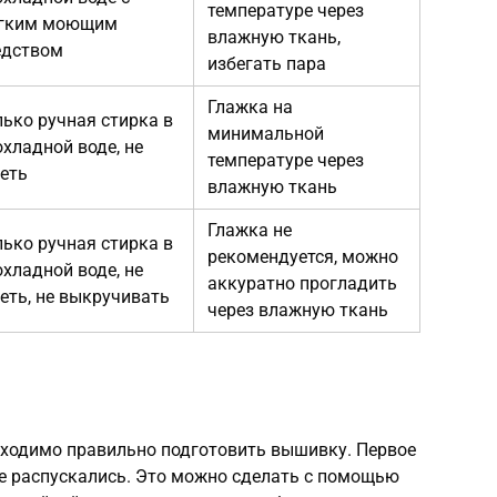
температуре через
гким моющим
влажную ткань,
едством
избегать пара
Глажка на
лько ручная стирка в
минимальной
охладной воде, не
температуре через
реть
влажную ткань
Глажка не
лько ручная стирка в
рекомендуется, можно
охладной воде, не
аккуратно прогладить
реть, не выкручивать
через влажную ткань
обходимо правильно подготовить вышивку. Первое
не распускались. Это можно сделать с помощью