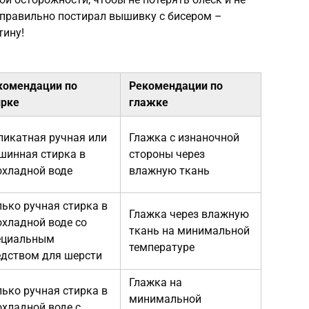
еправильно постирал вышивку с бисером –
тину!
комендации по
Рекомендации по
ирке
глажке
ликатная ручная или
Глажка с изнаночной
шинная стирка в
стороны через
охладной воде
влажную ткань
лько ручная стирка в
Глажка через влажную
охладной воде со
ткань на минимальной
ециальным
температуре
едством для шерсти
Глажка на
лько ручная стирка в
минимальной
охладной воде с