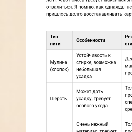
отвалиться. Я помню, как однажды н
пришлось долго восстанавливать кар
Тип
Ре
Особенности
нити
ст
Устойчивость к
Де
Мулине
стирке, возможна
ма
(хлопок)
небольшая
пр
усадка
То
Может дать
пр
Шерсть
усадку, требует
сп
особого ухода
ср
Очень нежный
То
материал, требует
пр