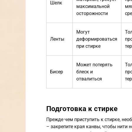
Шелк
максимальной
мя
осторожности
ср
Могут
То
Ленты
деформироваться
пр
при стирке
те
Может потерять
То
Бисер
блеск и
пр
отвалиться
те
Подготовка к стирке
Прежде чем приступить к стирке, не
– закрепите края канвы, чтобы нити 