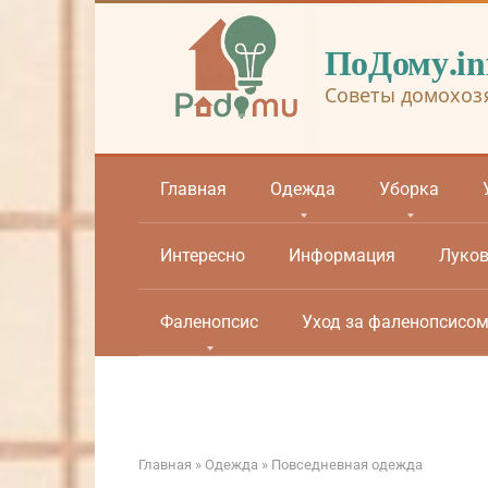
Перейти
к
ПоДому.in
контенту
Советы домохоз
Главная
Одежда
Уборка
Интересно
Информация
Луко
Фаленопсис
Уход за фаленопсисо
Главная
»
Одежда
»
Повседневная одежда