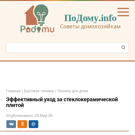
Перейти
к
ПоДому.info
контенту
Советы домохозяйкам
Поиск:
Главная
»
Бытовая техника
»
Техника для дома
Эффективный уход за стеклокерамической
плитой
Опубликовано:
05 Мар 26