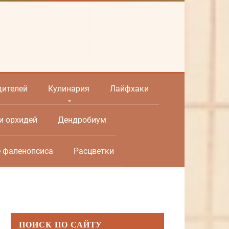
дителей
Кулинария
Лайфхаки
и орхидей
Дендробиум
е фаленопсиса
Расцветки
ПОИСК ПО САЙТУ