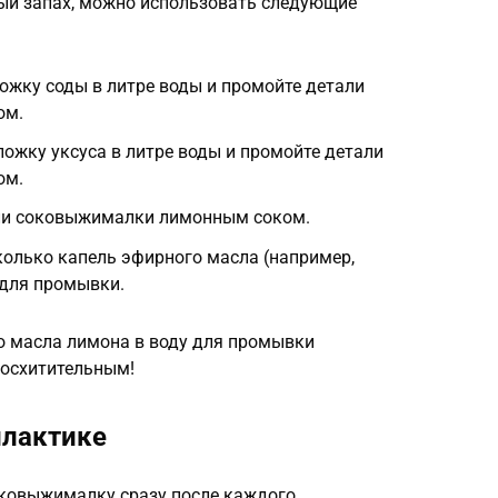
ый запах, можно использовать следующие
ложку соды в литре воды и промойте детали
ом.
ложку уксуса в литре воды и промойте детали
ом.
али соковыжималки лимонным соком.
колько капель эфирного масла (например,
 для промывки.
о масла лимона в воду для промывки
восхитительным!
илактике
оковыжималку сразу после каждого