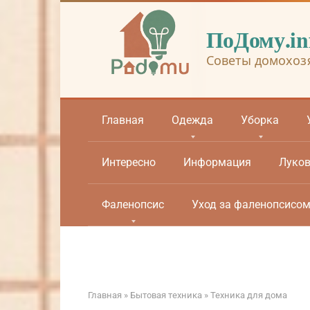
Перейти
к
ПоДому.in
контенту
Советы домохоз
Главная
Одежда
Уборка
Интересно
Информация
Луко
Фаленопсис
Уход за фаленопсисо
Главная
»
Бытовая техника
»
Техника для дома