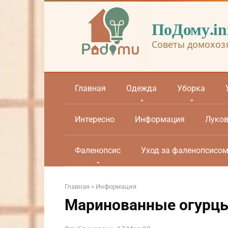
Перейти
к
ПоДому.in
контенту
Советы домохоз
Главная
Одежда
Уборка
Интересно
Информация
Луко
Фаленопсис
Уход за фаленопсисо
Главная
»
Информация
Маринованные огурц