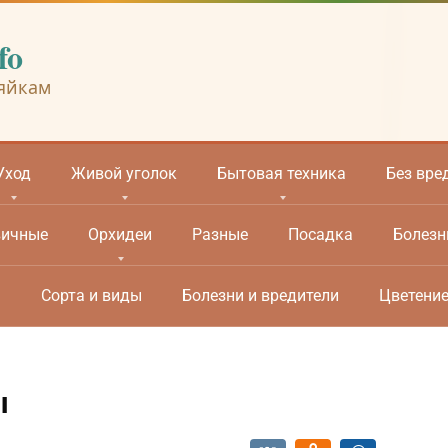
fo
яйкам
Уход
Живой уголок
Бытовая техника
Без вре
вичные
Орхидеи
Разные
Посадка
Болезн
м
Сорта и виды
Болезни и вредители
Цветени
ы