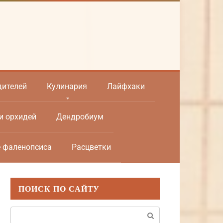
дителей
Кулинария
Лайфхаки
и орхидей
Дендробиум
е фаленопсиса
Расцветки
ПОИСК ПО САЙТУ
Поиск: