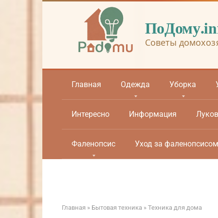
Перейти
к
ПоДому.in
контенту
Советы домохоз
Главная
Одежда
Уборка
Интересно
Информация
Луко
Фаленопсис
Уход за фаленопсисо
Главная
»
Бытовая техника
»
Техника для дома