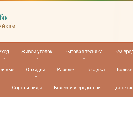
fo
яйкам
Уход
Живой уголок
Бытовая техника
Без вре
вичные
Орхидеи
Разные
Посадка
Болезн
м
Сорта и виды
Болезни и вредители
Цветени