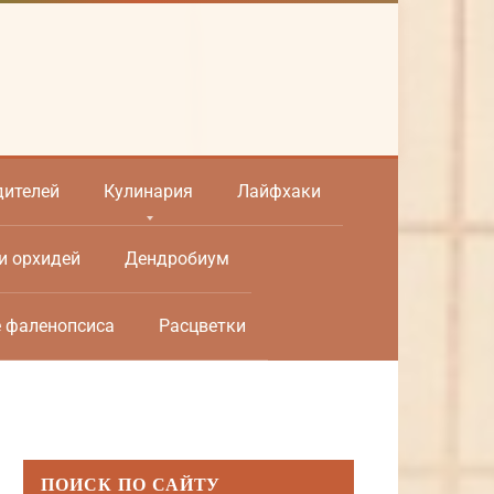
дителей
Кулинария
Лайфхаки
и орхидей
Дендробиум
е фаленопсиса
Расцветки
ПОИСК ПО САЙТУ