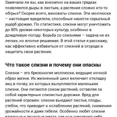
Замечали ли вы, как внезапно на ваших грядках
появляются дыры в листьях, а растения словно кто-то
обгрыз? Скорее всего, виноваты слизни. Эти моллюски
– настоящие вредители, способные нанести серьезный
ущерб урожаю. По статистике, слизни могут уничтожить
до 80% урожая некоторых культур, особенно в
дождливую погоду. Борьба со слизнями – задача не из
легких, но вполне решаемая. В этой статье я расскажу,
как эффективно избавиться от слизней в огороде и
защитить свои растения.
Что такое слизни и почему они опасны
Слизни – это брюхоногие моллюски, ведущие ночной
образ жизни. Их жизненный цикл включает откладку
яиц в почву, из которых вылупляются маленькие
слизни. Они питаются соком растений, оставляя за
собой характерные слизистые дорожки. Вред для
растений огромен: слизни выедают листья, плоды,
стебли, что приводит к ослаблению растений, снижению
урожайности и даже гибели. Особенно любят слизни
влажные и тенистые места, где они чувствуют себя