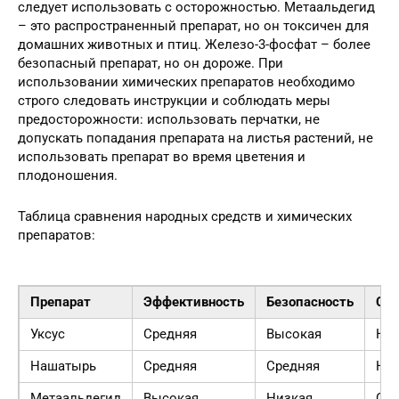
следует использовать с осторожностью. Метаальдегид
– это распространенный препарат, но он токсичен для
домашних животных и птиц. Железо-3-фосфат – более
безопасный препарат, но он дороже. При
использовании химических препаратов необходимо
строго следовать инструкции и соблюдать меры
предосторожности: использовать перчатки, не
допускать попадания препарата на листья растений, не
использовать препарат во время цветения и
плодоношения.
Таблица сравнения народных средств и химических
препаратов:
Препарат
Эффективность
Безопасность
Сто
Уксус
Средняя
Высокая
Низ
Нашатырь
Средняя
Средняя
Низ
Метаальдегид
Высокая
Низкая
Сре