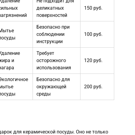
Удаление
Не подходит для
сильных
деликатных
150 руб.
загрязнений
поверхностей
Безопасно при
Мытье
соблюдении
100 руб.
посуды
инструкции
Удаление
Требует
жира и
осторожного
120 руб.
нагара
использования
Экологичное
Безопасно для
мытье
окружающей
200 руб.
посуды
среды
дарок для керамической посуды. Оно не только