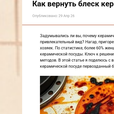
Как вернуть блеск ке
Опубликовано:
29 Апр 26
Задумывались ли вы, почему керамиче
привлекательный вид? Нагар, пригор
хозяек. По статистике, более 60% же
керамической посуды. Ключ к решени
методов. В этой статье я поделюсь с
керамической посуде первозданный бл