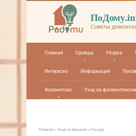
Перейти
к
ПоДому.in
контенту
Советы домохоз
Главная
Одежда
Уборка
Интересно
Информация
Луко
Фаленопсис
Уход за фаленопсисо
Главная
»
Уход за вещами
»
Посуда