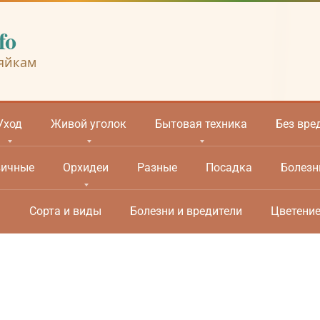
fo
яйкам
Уход
Живой уголок
Бытовая техника
Без вре
вичные
Орхидеи
Разные
Посадка
Болезн
м
Сорта и виды
Болезни и вредители
Цветени