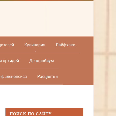
дителей
Кулинария
Лайфхаки
и орхидей
Дендробиум
е фаленопсиса
Расцветки
ПОИСК ПО САЙТУ