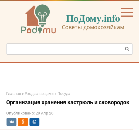
Перейти
к
ПоДому.info
контенту
Советы домохозяйкам
Поиск:
Главная
»
Уход за вещами
»
Посуда
Организация хранения кастрюль и сковородок
Опубликовано:
29 Апр 26