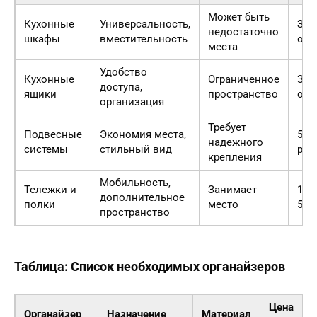
Может быть
Кухонные
Универсальность,
Зав
недостаточно
шкафы
вместительность
от 
места
Удобство
Кухонные
Ограниченное
Зав
доступа,
ящики
пространство
от 
организация
Требует
Подвесные
Экономия места,
500
надежного
системы
стильный вид
руб.
крепления
Мобильность,
Тележки и
Занимает
100
дополнительное
полки
место
5000
пространство
Таблица: Список необходимых органайзеров
Цена
Органайзер
Назначение
Материал