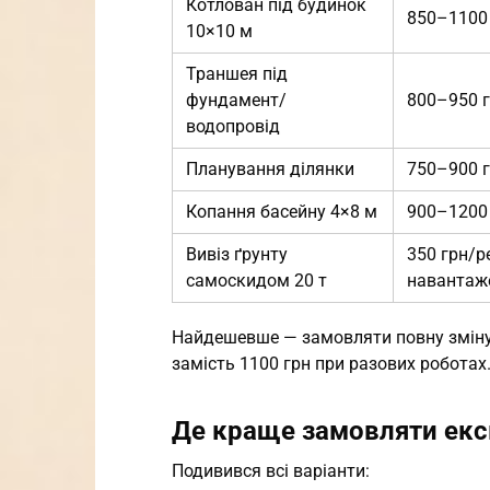
Котлован під будинок
850–1100
10×10 м
Траншея під
фундамент/
800–950 
водопровід
Планування ділянки
750–900 
Копання басейну 4×8 м
900–1200
Вивіз ґрунту
350 грн/р
самоскидом 20 т
навантаж
Найдешевше — замовляти повну зміну 
замість 1100 грн при разових роботах
Де краще замовляти екск
Подивився всі варіанти: