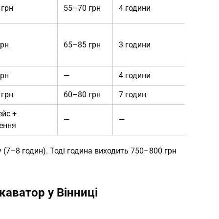
 грн
55–70 грн
4 години
грн
65–85 грн
3 години
грн
—
4 години
 грн
60–80 грн
7 годин
ейс +
—
—
ення
(7–8 годин). Тоді година виходить 750–800 грн
.
аватор у Вінниці