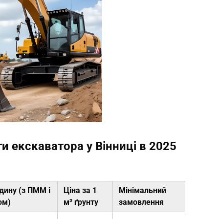
и екскаватора у Вінниці в 2025
одину (з ПММ і
Ціна за 1
Мінімальний
ом)
м³ ґрунту
замовлення