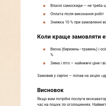
Власні самоскиди — не треба 
Оплата після виконання робіт
Знижка 10 % при замовленні ві
Коли краще замовляти е
Весна (березень–травень) і осі
%
Зима і літо — найнижчі ціни і в
Замовив у серпні — попав на акцію «д
Висновок
Якщо вам потрібні послуги екскаватора
час на пошук по оголошеннях. Найвиг