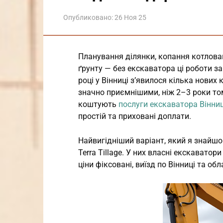
Опубликовано:
26 Ноя 25
Планування ділянки, копання котловану
ґрунту — без екскаватора ці роботи з
році у Вінниці з’явилося кілька нових 
значно приємнішими, ніж 2–3 роки тому
коштують
послуги екскаватора Вінни
простій та приховані доплати.
Найвигідніший варіант, який я знайшо
Terra Tillage. У них власні екскаватори
ціни фіксовані, виїзд по Вінниці та об