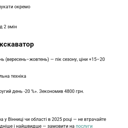
шукати окремо
д 2 змін
кскаватор
нь (вересень–жовтень) — пік сезону, ціни +15–20
ільна техніка
ругий день -20 %». Зекономив 4800 грн.
 у Вінниці чи області в 2025 році — не втрачайте
ідніше і найшвидше — замовити на
послуги