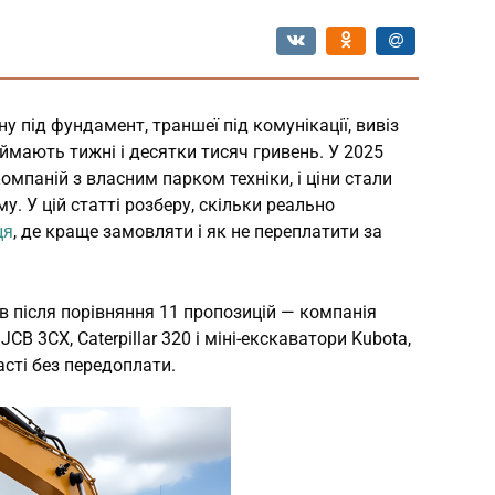
 під фундамент, траншеї під комунікації, вивіз
аймають тижні і десятки тисяч гривень. У 2025
компаній з власним парком техніки, і ціни стали
. У цій статті розберу, скільки реально
ця
, де краще замовляти і як не переплатити за
в після порівняння 11 пропозицій — компанія
 JCB 3CX, Caterpillar 320 і міні-екскаватори Kubota,
ласті без передоплати.