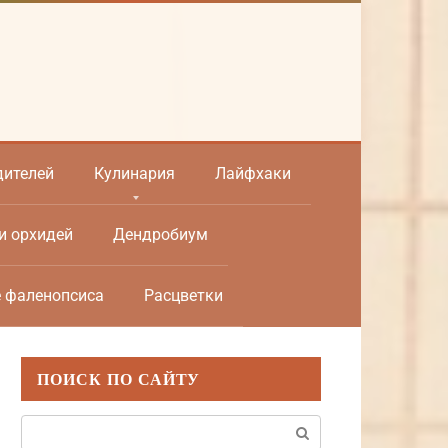
дителей
Кулинария
Лайфхаки
и орхидей
Дендробиум
е фаленопсиса
Расцветки
ПОИСК ПО САЙТУ
Поиск: