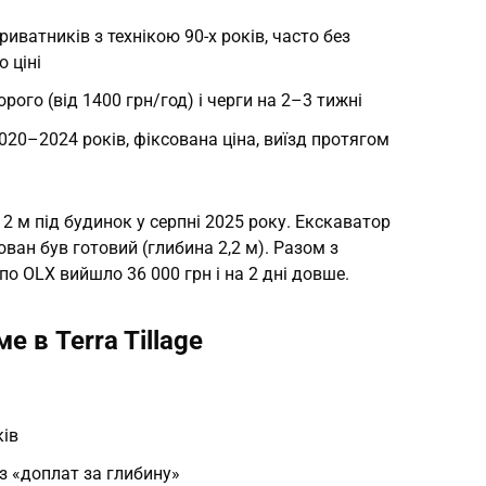
иватників з технікою 90-х років, часто без
 ціні
орого (від 1400 грн/год) і черги на 2–3 тижні
 2020–2024 років, фіксована ціна, виїзд протягом
12 м під будинок у серпні 2025 року. Екскаватор
ован був готовий (глибина 2,2 м). Разом з
 по OLX вийшло 36 000 грн і на 2 дні довше.
 в Terra Tillage
ків
ез «доплат за глибину»