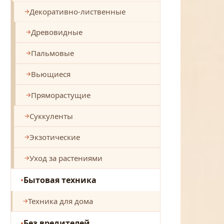
Декоративно-лиственные
Древовидные
Пальмовые
Вьющиеся
Пряморастущие
Суккуленты
Экзотические
Уход за растениями
Бытовая техника
Техника для дома
Без вредителей