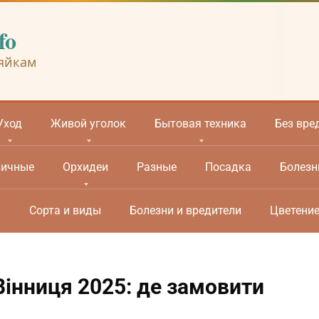
fo
яйкам
Уход
Живой уголок
Бытовая техника
Без вре
вичные
Орхидеи
Разные
Посадка
Болезн
м
Сорта и виды
Болезни и вредители
Цветени
Вінниця 2025: де замовити