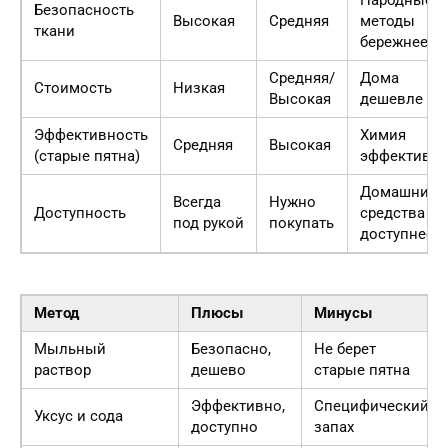
Народные
Безопасность
Высокая
Средняя
методы
ткани
бережнее
Средняя/
Дома
Стоимость
Низкая
Высокая
дешевле
Эффективность
Химия
Средняя
Высокая
(старые пятна)
эффективне
Домашние
Всегда
Нужно
Доступность
средства
под рукой
покупать
доступнее
Метод
Плюсы
Минусы
Мыльный
Безопасно,
Не берет
раствор
дешево
старые пятна
Эффективно,
Специфический
Уксус и сода
доступно
запах