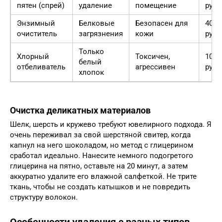
пятен (спрей)
удаление
помещение
руб.
Энзимный
Белковые
Безопасен для
400-
очиститель
загрязнения
кожи
руб.
Только
Хлорный
Токсичен,
100-
белый
отбеливатель
агрессивен
руб.
хлопок
Очистка деликатных материалов
Шелк, шерсть и кружево требуют ювелирного подхода. Я
очень переживал за свой шерстяной свитер, когда
капнул на него шоколадом, но метод с глицерином
сработал идеально. Нанесите немного подогретого
глицерина на пятно, оставьте на 20 минут, а затем
аккуратно удалите его влажной салфеткой. Не трите
ткань, чтобы не создать катышков и не повредить
структуру волокон.