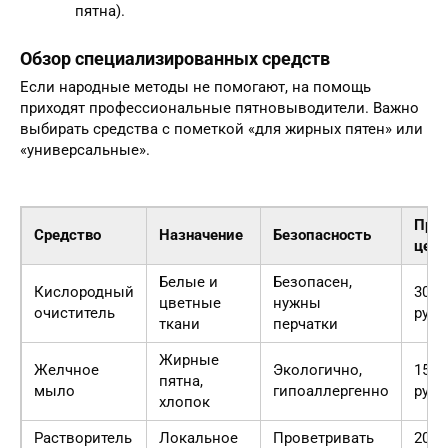
пятна).
Обзор специализированных средств
Если народные методы не помогают, на помощь
приходят профессиональные пятновыводители. Важно
выбирать средства с пометкой «для жирных пятен» или
«универсальные».
При
Средство
Назначение
Безопасность
цена
Белые и
Безопасен,
Кислородный
300-
цветные
нужны
очиститель
руб.
ткани
перчатки
Жирные
Желчное
Экологично,
150-
пятна,
мыло
гипоаллергенно
руб.
хлопок
Растворитель
Локальное
Проветривать
200-