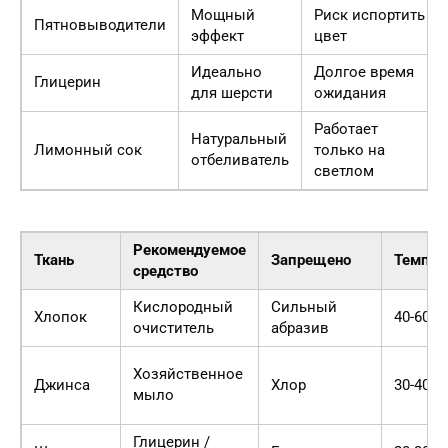
Мощный
Риск испортить
Пятновыводители
эффект
цвет
Идеально
Долгое время
Глицерин
для шерсти
ожидания
Работает
Натуральный
Лимонный сок
только на
отбеливатель
светлом
Рекомендуемое
Ткань
Запрещено
Темпер
средство
Кислородный
Сильный
Хлопок
40-60°C
очиститель
абразив
Хозяйственное
Джинса
Хлор
30-40°C
мыло
Глицерин /