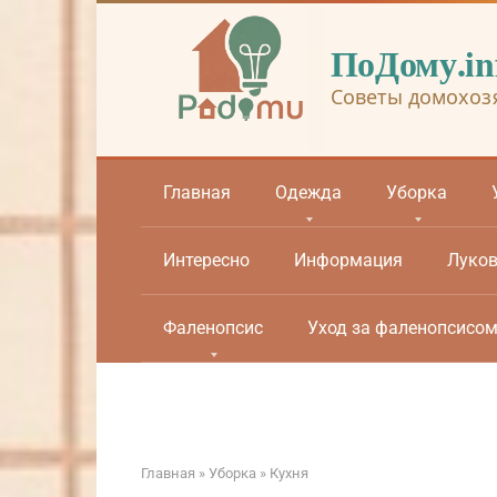
Перейти
к
ПоДому.in
контенту
Советы домохоз
Главная
Одежда
Уборка
Интересно
Информация
Луко
Фаленопсис
Уход за фаленопсисо
Главная
»
Уборка
»
Кухня