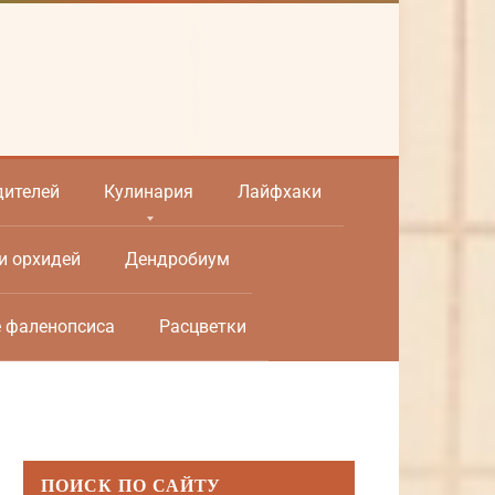
дителей
Кулинария
Лайфхаки
и орхидей
Дендробиум
е фаленопсиса
Расцветки
ПОИСК ПО САЙТУ