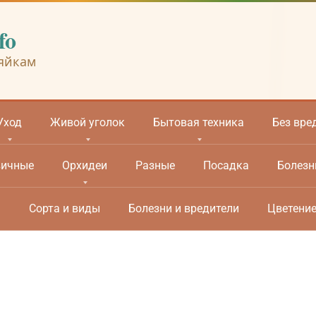
fo
яйкам
Уход
Живой уголок
Бытовая техника
Без вре
вичные
Орхидеи
Разные
Посадка
Болезн
м
Сорта и виды
Болезни и вредители
Цветени