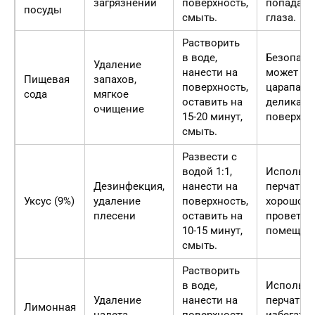
загрязнений
поверхность,
попадани
посуды
смыть.
глаза.
Растворить
в воде,
Безопасна
Удаление
нанести на
может
Пищевая
запахов,
поверхность,
царапать
сода
мягкое
оставить на
деликатн
очищение
15-20 минут,
поверхно
смыть.
Развести с
водой 1:1,
Использо
Дезинфекция,
нанести на
перчатки,
Уксус (9%)
удаление
поверхность,
хорошо
плесени
оставить на
проветри
10-15 минут,
помещени
смыть.
Растворить
в воде,
Использо
Удаление
нанести на
перчатки,
Лимонная
налета,
поверхность,
избегать