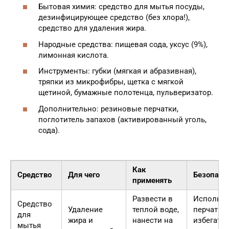
Бытовая химия: средство для мытья посуды,
дезинфицирующее средство (без хлора!),
средство для удаления жира.
Народные средства: пищевая сода, уксус (9%),
лимонная кислота.
Инструменты: губки (мягкая и абразивная),
тряпки из микрофибры, щетка с мягкой
щетиной, бумажные полотенца, пульверизатор.
Дополнительно: резиновые перчатки,
поглотитель запахов (активированный уголь,
сода).
Как
Средство
Для чего
Безопасн
применять
Развести в
Использо
Средство
Удаление
теплой воде,
перчатки,
для
жира и
нанести на
избегать
мытья