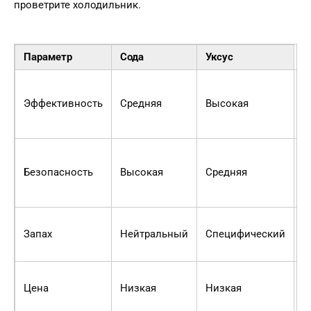
проветрите холодильник.
Параметр
Сода
Уксус
У
э
Эффективность
Средняя
Высокая
д
д
С
б
Безопасность
Высокая
Средняя
д
з
У
Запах
Нейтральный
Специфический
о
з
О
Цена
Низкая
Низкая
д
ц