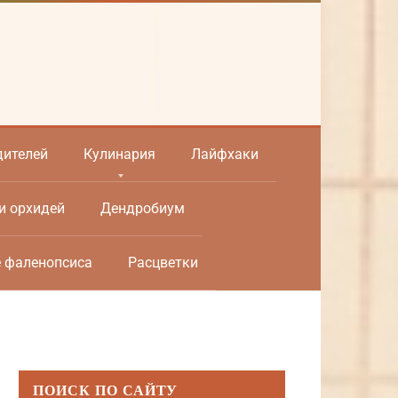
дителей
Кулинария
Лайфхаки
и орхидей
Дендробиум
е фаленопсиса
Расцветки
ПОИСК ПО САЙТУ