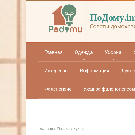
Перейти
к
ПоДому.in
контенту
Советы домохоз
Главная
Одежда
Уборка
Интересно
Информация
Луко
Фаленопсис
Уход за фаленопсисо
Главная
»
Уборка
»
Кухня