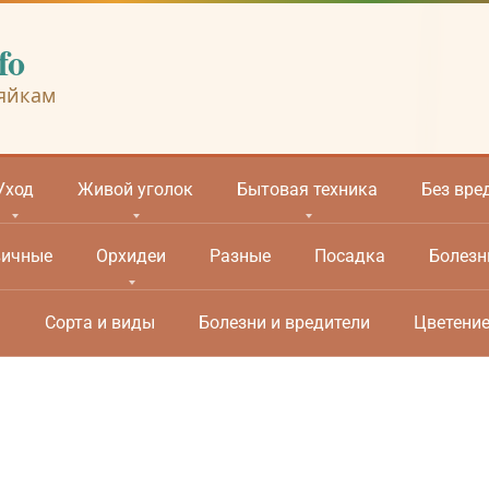
fo
яйкам
Уход
Живой уголок
Бытовая техника
Без вре
вичные
Орхидеи
Разные
Посадка
Болезн
м
Сорта и виды
Болезни и вредители
Цветени