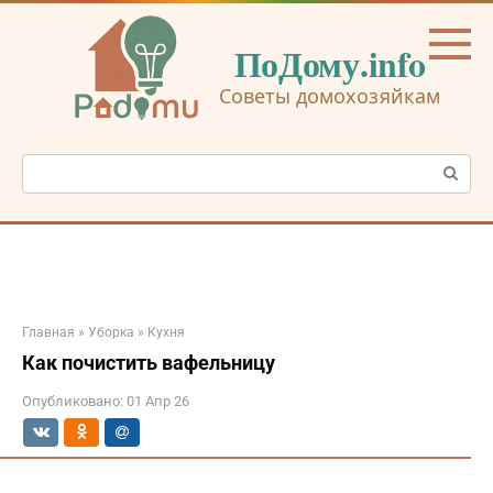
Перейти
к
ПоДому.info
контенту
Советы домохозяйкам
Поиск:
Главная
»
Уборка
»
Кухня
Как почистить вафельницу
Опубликовано:
01 Апр 26