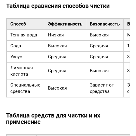
Таблица сравнения способов чистки
Способ
Эффективность
Безопасность
Вре
Теплая вода
Низкая
Высокая
Мин
Сода
Высокая
Средняя
15-
Уксус
Средняя
Средняя
30 
Лимонная
Средняя
Высокая
30 
кислота
Специальные
Зависит от
Зав
Высокая
средства
средства
сре
Таблица средств для чистки и их
применение