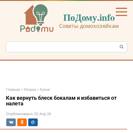
Перейти
к
ПоДому.info
контенту
Советы домохозяйкам
Поиск:
Главная
»
Уборка
»
Кухня
Как вернуть блеск бокалам и избавиться от
налета
Опубликовано:
02 Апр 26