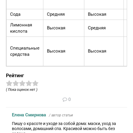
пр
Сода
Средняя
Высокая
Вы
Лимонная
Высокая
Средняя
Вы
кислота
Ср
Специальные
(в
Высокая
Высокая
средства
чи
ин
Рейтинг
( Пока оценок нет )
0
Елена Смирнова
/ автор статьи
Пишу о красоте и уходе за собой дома: маски, уход за
волосами, домашний спа. Красивой можно быть без