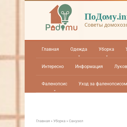
Перейти
к
ПоДому.in
контенту
Советы домохоз
Главная
Одежда
Уборка
Интересно
Информация
Луко
Фаленопсис
Уход за фаленопсисо
Главная
»
Уборка
»
Санузел