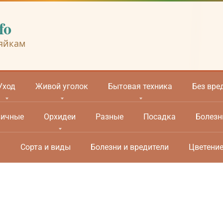
fo
яйкам
Уход
Живой уголок
Бытовая техника
Без вре
вичные
Орхидеи
Разные
Посадка
Болезн
м
Сорта и виды
Болезни и вредители
Цветени