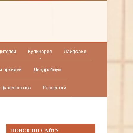
дителей
Кулинария
Лайфхаки
и орхидей
Дендробиум
е фаленопсиса
Расцветки
ПОИСК ПО САЙТУ