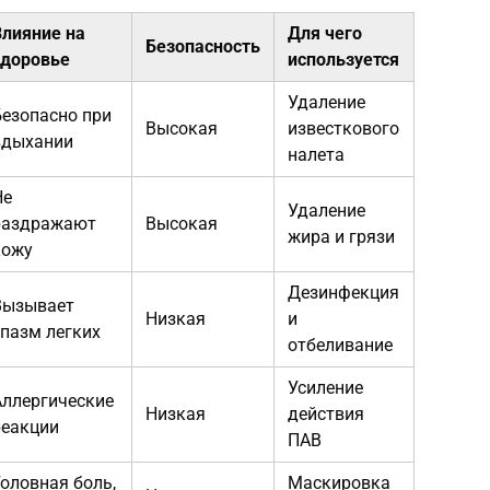
Влияние на
Для чего
Безопасность
здоровье
используется
Удаление
Безопасно при
Высокая
известкового
вдыхании
налета
Не
Удаление
раздражают
Высокая
жира и грязи
кожу
Дезинфекция
Вызывает
Низкая
и
спазм легких
отбеливание
Усиление
Аллергические
Низкая
действия
реакции
ПАВ
Головная боль,
Маскировка